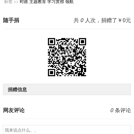
标签 >>
时政
主题教育
学习贯彻
领航
共
人次，捐赠了￥
0
元
随手捐
0
捐赠信息
条评论
网友评论
0