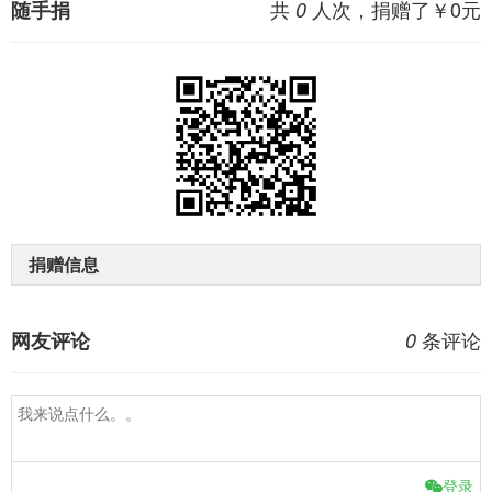
共
人次，捐赠了￥
0
元
随手捐
0
捐赠信息
条评论
网友评论
0
登录