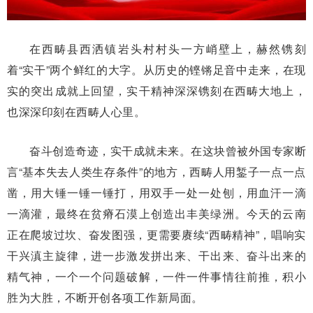
在西畴县西洒镇岩头村村头一方峭壁上，赫然镌刻
着“实干”两个鲜红的大字。从历史的铿锵足音中走来，在现
实的突出成就上回望，实干精神深深镌刻在西畴大地上，
也深深印刻在西畴人心里。
奋斗创造奇迹，实干成就未来。在这块曾被外国专家断
言“基本失去人类生存条件”的地方，西畴人用錾子一点一点
凿，用大锤一锤一锤打，用双手一处一处刨，用血汗一滴
一滴灌，最终在贫瘠石漠上创造出丰美绿洲。今天的云南
正在爬坡过坎、奋发图强，更需要赓续“西畴精神”，唱响实
干兴滇主旋律，进一步激发拼出来、干出来、奋斗出来的
精气神，一个一个问题破解，一件一件事情往前推，积小
胜为大胜，不断开创各项工作新局面。