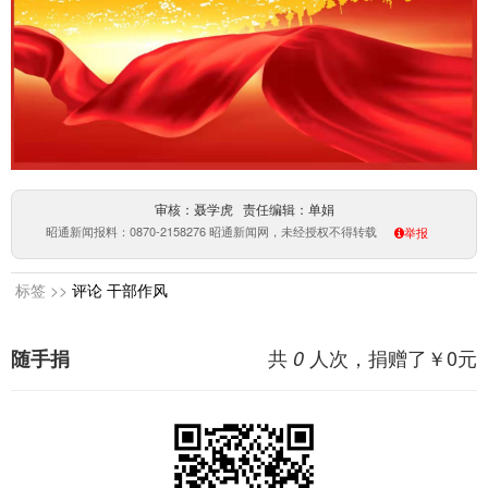
审核：聂学虎 责任编辑：单娟
昭通新闻报料：0870-2158276 昭通新闻网，未经授权不得转载
举报
标签 >>
评论
干部作风
共
人次，捐赠了￥
0
元
随手捐
0