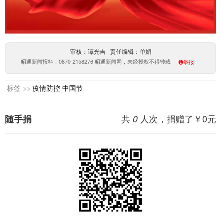
审核：谭光吉 责任编辑：单娟
昭通新闻报料：0870-2158276 昭通新闻网，未经授权不得转载
举报
标签 >>
疫情防控
中国节
共
人次，捐赠了￥
0
元
随手捐
0