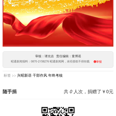
审核：谭光吉 责任编辑：童博谣
昭通新闻报料：0870-2158276 昭通新闻网，未经授权不得转载
举报
标签 >>
兴昭新语
干部作风
年终考核
共
人次，捐赠了￥
0
元
随手捐
0