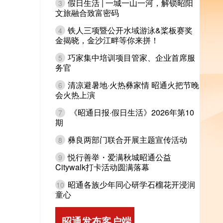
假日生活 | 一城一山一河，解锁昭阳
3
文旅融合致富密码
铁人三项暨公开水域游泳&桨板赛奖
4
金揭晓，金沙江畔等你来拼！
巧家集中培训项目管家、企业首席服
5
务官
清凉避暑地·火热彝家情 昭通火把节晚
6
会火热上演
《昭通日报·假日生活》2026年第10
7
期
彝良两部门联合开展主题宣传活动
8
悦行善举・爱满秋城昭通公益
9
Citywalk打卡活动圆满落幕
昭通各族少年同心研学石榴花开浸润
10
童心
昭通发布客户端