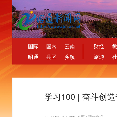
国际
国内
云南
财经
昭通
县区
乡镇
旅游
学习100 | 奋斗创
2023-01-05 17:00
来源：现代快报+