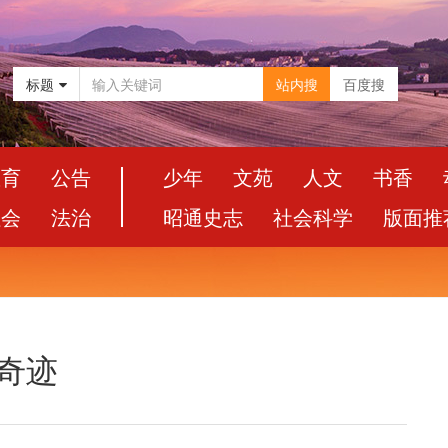
标题
站内搜
百度搜
教育
公告
少年
文苑
人文
书香
社会
法治
昭通史志
社会科学
版面推
造奇迹