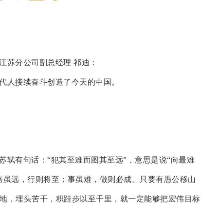
江苏分公司副总经理 祁迪：
代人接续奋斗创造了今天的中国。
苏轼有句话：“犯其至难而图其至远”，意思是说“向最难
路虽远，行则将至；事虽难，做则必成。只要有愚公移山
地，埋头苦干，积跬步以至千里，就一定能够把宏伟目标