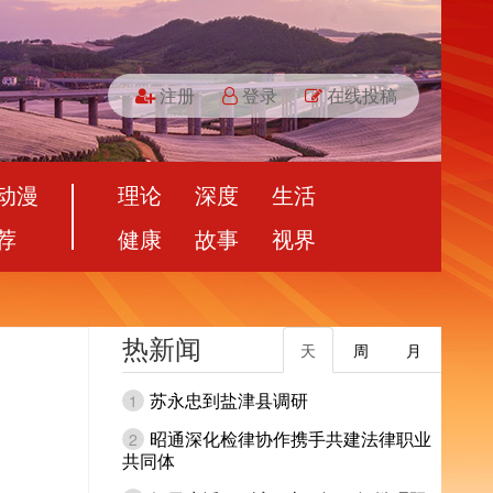
注册
登录
在线投稿
动漫
理论
深度
生活
荐
健康
故事
视界
热新闻
天
周
月
苏永忠到盐津县调研
1
昭通深化检律协作携手共建法律职业
2
共同体