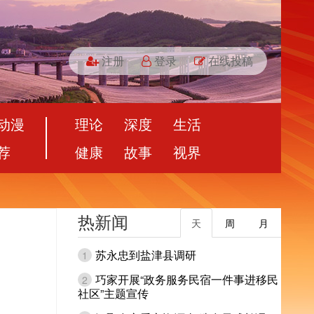
注册
登录
在线投稿
动漫
理论
深度
生活
荐
健康
故事
视界
热新闻
天
周
月
苏永忠到盐津县调研
1
巧家开展“政务服务民宿一件事进移民
2
社区”主题宣传