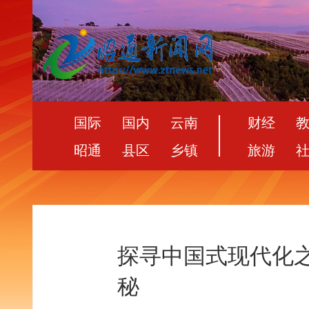
国际
国内
云南
财经
昭通
县区
乡镇
旅游
探寻中国式现代化
秘