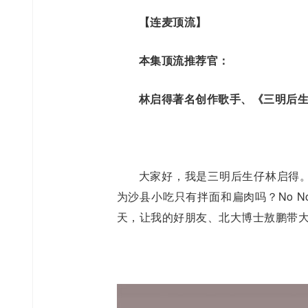
【连麦
顶流
】
本集顶流推荐官：
林启得著名创作歌手、《三明后
大家好，我是三明后生仔林启得
为沙县小吃只有拌面和扁肉吗？No N
天，让我的好朋友、北大博士敖鹏带