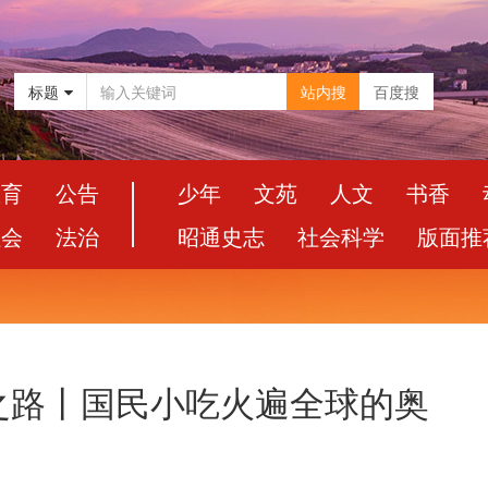
标题
站内搜
百度搜
教育
公告
少年
文苑
人文
书香
社会
法治
昭通史志
社会科学
版面推
之路丨国民小吃火遍全球的奥