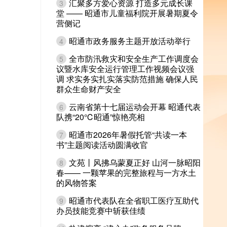
汇聚多方爱心资源 打造多元成长课
3
堂 —— 昭通市儿童福利院开展暑期夏令
营侧记
昭通市政务服务主题开放活动举行
4
全市防汛救灾和安全生产工作调度会
5
议暨水库安全运行管理工作视频会议强
调 求实务实扎实落实防范措施 确保人民
群众生命财产安全
云南省第十七届运动会开幕 昭通代表
6
队携“20℃昭通”惊艳亮相
昭通市2026年暑假托管“共读一本
7
书”主题阅读活动圆满收官
文苑丨风拂乌蒙夏正好 山河一脉昭阳
8
春—— 一颗苹果的完整旅程与一方水土
的风物答案
昭通市代表队在全省职工医疗互助代
9
办员技能竞赛中斩获佳绩