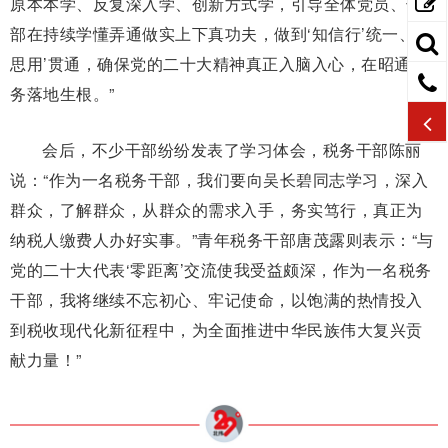
原本本学、反复深入学、创新方式学，引导全体党员、干
部在持续学懂弄通做实上下真功夫，做到‘知信行’统一、‘学
思用’贯通，确保党的二十大精神真正入脑入心，在昭通税
务落地生根。”
会后，不少干部纷纷发表了学习体会，税务干部陈丽
说：“作为一名税务干部，我们要向吴长碧同志学习，深入
群众，了解群众，从群众的需求入手，务实笃行，真正为
纳税人缴费人办好实事。”青年税务干部唐茂露则表示：“与
党的二十大代表‘零距离’交流使我受益颇深，作为一名税务
干部，我将继续不忘初心、牢记使命，以饱满的热情投入
到税收现代化新征程中，为全面推进中华民族伟大复兴贡
献力量！”