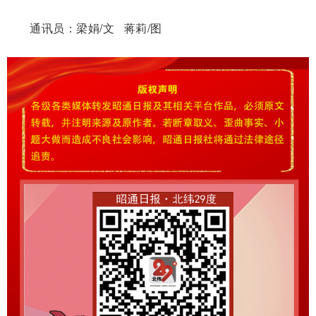
通讯员：梁娟/文 蒋莉/图