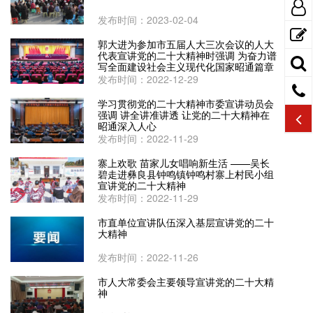
发布时间：2023-02-04
郭大进为参加市五届人大三次会议的人大
代表宣讲党的二十大精神时强调 为奋力谱
写全面建设社会主义现代化国家昭通篇章
贡献力量
发布时间：2022-12-29
学习贯彻党的二十大精神市委宣讲动员会
强调 讲全讲准讲透 让党的二十大精神在
昭通深入人心
发布时间：2022-11-29
寨上欢歌 苗家儿女唱响新生活 ——吴长
碧走进彝良县钟鸣镇钟鸣村寨上村民小组
宣讲党的二十大精神
发布时间：2022-11-29
市直单位宣讲队伍深入基层宣讲党的二十
大精神
发布时间：2022-11-26
市人大常委会主要领导宣讲党的二十大精
神