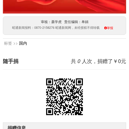
审核：聂学虎 责任编辑：单娟
昭通新闻报料：0870-2158276 昭通新闻网，未经授权不得转载
举报
标签 >>
国内
共
人次，捐赠了￥
0
元
随手捐
0
捐赠信息