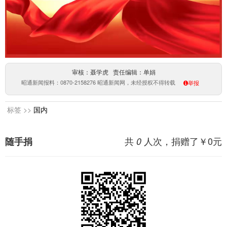
审核：聂学虎 责任编辑：单娟
昭通新闻报料：0870-2158276 昭通新闻网，未经授权不得转载
举报
标签 >>
国内
共
人次，捐赠了￥
0
元
随手捐
0