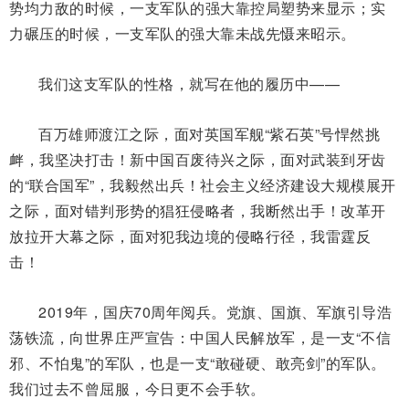
势均力敌的时候，一支军队的强大靠控局塑势来显示；实
力碾压的时候，一支军队的强大靠未战先慑来昭示。
我们这支军队的性格，就写在他的履历中——
百万雄师渡江之际，面对英国军舰“紫石英”号悍然挑
衅，我坚决打击！新中国百废待兴之际，面对武装到牙齿
的“联合国军”，我毅然出兵！社会主义经济建设大规模展开
之际，面对错判形势的猖狂侵略者，我断然出手！改革开
放拉开大幕之际，面对犯我边境的侵略行径，我雷霆反
击！
2019年，国庆70周年阅兵。党旗、国旗、军旗引导浩
荡铁流，向世界庄严宣告：中国人民解放军，是一支“不信
邪、不怕鬼”的军队，也是一支“敢碰硬、敢亮剑”的军队。
我们过去不曾屈服，今日更不会手软。