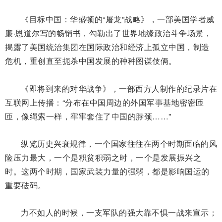
《目标中国：华盛顿的“屠龙”战略》，一部美国学者威
廉·恩道尔写的畅销书，勾勒出了世界地缘政治斗争场景，
揭露了美国统治集团在国际政治和经济上孤立中国，制造
危机，重创直至扼杀中国发展的种种图谋伎俩。
《即将到来的对华战争》，一部西方人制作的纪录片在
互联网上传播：“分布在中国周边的外国军事基地密密匝
匝，像绳索一样，牢牢套住了中国的脖颈……”
纵览历史兴衰规律，一个国家往往在两个时期面临的风
险压力最大，一个是积贫积弱之时，一个是发展振兴之
时。这两个时期，国家武装力量的强弱，都是影响国运的
重要砝码。
力不如人的时候，一支军队的强大靠不惧一战来宣示；