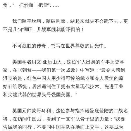
食，“一把炒面一把雪”……
我们踏平坎坷，踏破荆棘，站起来就决不会跪下去，更
不是几句恫吓、几艘军舰就能吓倒的！
不可战胜的传奇，书写在世界尊敬的目光中。
美国学者贝文·亚历山大，这位军人出身的军事历史学
家，在《朝鲜——我们第一次战败》中写道：“最令人感到
沮丧的是，红色中国人用少得可怜的武器和令人发笑的原
始补给系统，居然遏制住了拥有大量现代技术、先进工业
和尖端武器的世界头号强国美国。”
英国元帅蒙哥马利，这位参与指挥诺曼底登陆的二战名
将，在访问中国后，看到了一支军队骨子里的力量：“我要
告诫我的同行，不要同中国军队在地面上交手，这要成为