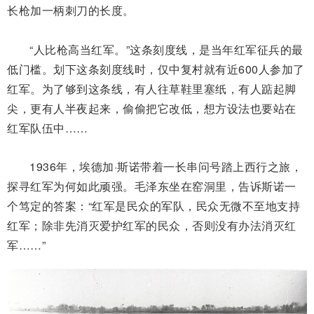
长枪加一柄刺刀的长度。
“人比枪高当红军。”这条刻度线，是当年红军征兵的最
低门槛。划下这条刻度线时，仅中复村就有近600人参加了
红军。为了够到这条线，有人往草鞋里塞纸，有人踮起脚
尖，更有人半夜起来，偷偷把它改低，想方设法也要站在
红军队伍中……
1936年，埃德加·斯诺带着一长串问号踏上西行之旅，
探寻红军为何如此顽强。毛泽东坐在窑洞里，告诉斯诺一
个笃定的答案：“红军是民众的军队，民众无微不至地支持
红军；除非先消灭爱护红军的民众，否则没有办法消灭红
军……”