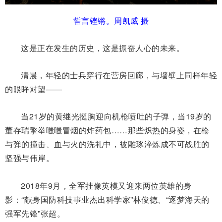
誓言铿锵。周凯威 摄
这是正在发生的历史，这是振奋人心的未来。
清晨，年轻的士兵穿行在营房回廊，与墙壁上同样年轻
的眼眸对望——
当21岁的黄继光挺胸迎向机枪喷吐的子弹，当19岁的
董存瑞擎举嗤嗤冒烟的炸药包……那些炽热的身姿，在枪
与弹的撞击、血与火的洗礼中，被雕琢淬炼成不可战胜的
坚强与伟岸。
2018年9月，全军挂像英模又迎来两位英雄的身
影：“献身国防科技事业杰出科学家”林俊德、“逐梦海天的
强军先锋”张超。