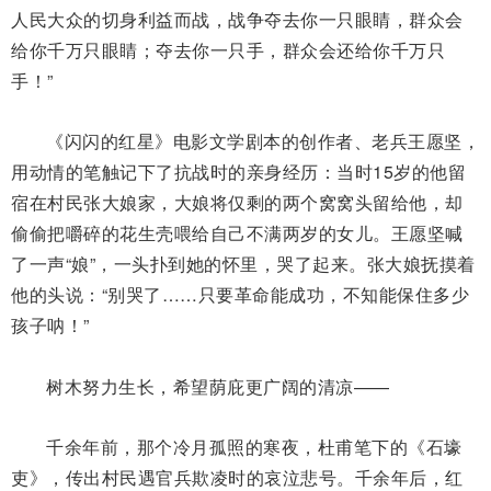
人民大众的切身利益而战，战争夺去你一只眼睛，群众会
给你千万只眼睛；夺去你一只手，群众会还给你千万只
手！”
《闪闪的红星》电影文学剧本的创作者、老兵王愿坚，
用动情的笔触记下了抗战时的亲身经历：当时15岁的他留
宿在村民张大娘家，大娘将仅剩的两个窝窝头留给他，却
偷偷把嚼碎的花生壳喂给自己不满两岁的女儿。王愿坚喊
了一声“娘”，一头扑到她的怀里，哭了起来。张大娘抚摸着
他的头说：“别哭了……只要革命能成功，不知能保住多少
孩子呐！”
树木努力生长，希望荫庇更广阔的清凉——
千余年前，那个冷月孤照的寒夜，杜甫笔下的《石壕
吏》，传出村民遇官兵欺凌时的哀泣悲号。千余年后，红