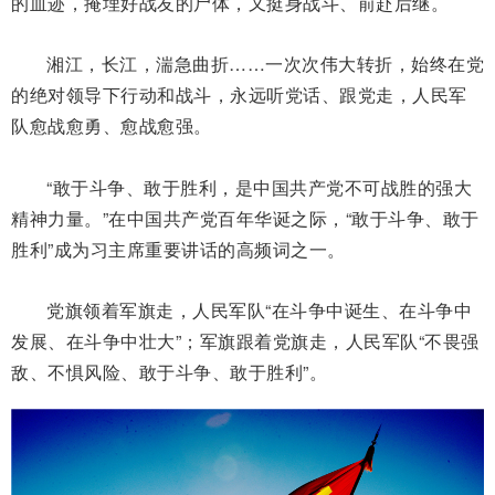
的血迹，掩埋好战友的尸体，又挺身战斗、前赴后继。
湘江，长江，湍急曲折……一次次伟大转折，始终在党
的绝对领导下行动和战斗，永远听党话、跟党走，人民军
队愈战愈勇、愈战愈强。
“敢于斗争、敢于胜利，是中国共产党不可战胜的强大
精神力量。”在中国共产党百年华诞之际，“敢于斗争、敢于
胜利”成为习主席重要讲话的高频词之一。
党旗领着军旗走，人民军队“在斗争中诞生、在斗争中
发展、在斗争中壮大”；军旗跟着党旗走，人民军队“不畏强
敌、不惧风险、敢于斗争、敢于胜利”。