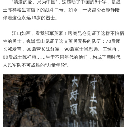
“清澈的爱、只为中国”，这感动了中国的8个字，是战
士陈祥榕生前留下的战斗口号。如今，一块昆仑石静静陪
伴着这位永远19岁的烈士。
江山如画，看我强军英豪！喀喇昆仑见证了这群不怕牺
牲的勇士，巍巍雪山见证了这支英勇无畏的队伍：70后团
长祁发宝，80后营长陈红军，90后军士肖思远、王焯冉，
00后战士陈祥榕……生于不同年代的他们，构成了新时代
人民军队不可战胜的“力量年轮”。