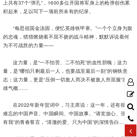
上共有37个“弹孔”，1600多位开国将军身上的枪弹创伤累
积起来，足以写下一项前所未有的纪录。
“每思祖国金汤固，便忆英雄铁甲寒。”一个个立身为旗
的忠魂，猎猎燃烧着不屈不挠的战斗精神，默默诉说着何
为不可战胜的力量——
这力量，是“一不怕苦、二不怕死”的血性胆魄；这力
量，是“哪怕只剩最后一人，也要战至最后一刻”的钢铁意
志；这力量，更是“压倒一切敌人而决不被敌人所屈服”的英
雄气概……
在2022年新年贺词中，习主席说：这一年，还有很多
难忘的中国声音、中国瞬间、中国故事。“请党放心、强国
有我”的青春誓言，“清澈的爱、只为中国”的深情告白……