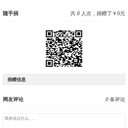
共
人次，捐赠了￥
0
元
随手捐
0
捐赠信息
条评论
网友评论
0