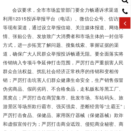
会议要求，全市市场监管部门要全力畅通诉求渠道，既
利用12315投诉举报平台（电话）、微信公众号、信访投诉
等现有渠道，通过设立举报信箱、关注媒体报道、网络舆
情、张贴公告、发放致广大消费者和市场主体的一封信等
方式，进一步拓宽了解问题、搜集线索、掌握证据的渠
道，确保广大人民群众举报投诉畅通无阻。要全面落实将
传销纳入专项斗争延伸打击范围，严厉打击严重损害人民
群众合法权益、扰乱社会经济正常秩序的传销和变相传
销；严厉打击坑害人们群众健康生命安全，生产销售假冒
伪劣商品、假药劣药、不合格食品，走私贩私等黑工厂、
黑窝点；严厉打击在商贸集市、批发市场、车站码头、旅
游景区等场所欺行霸市、强买强卖、垄断经营等“土霸王”；
严厉打击食品、保健品、家用医疗器械（保健器械）欺诈
和虚假宣传行为；严厉打击商业诋毁、侵犯商业秘密、商