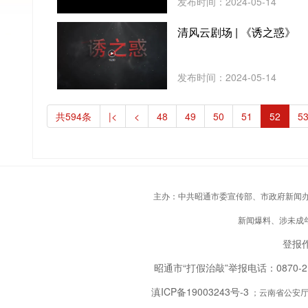
发布时间：2024-05-14
清风云剧场 | 《诱之惑》
发布时间：2024-05-14
共594条
|<
<
48
49
50
51
52
5
主办：中共昭通市委宣传部、市政府新闻办；承
新闻爆料、涉未成年人
登报作
昭通市“打假治敲”举报电话：0870-
滇ICP备19003243号-3
；云南省公安厅备