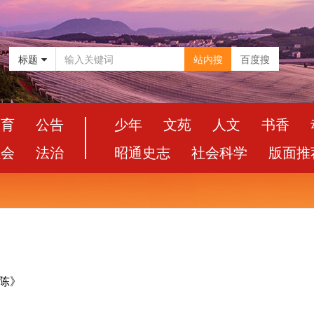
标题
站内搜
百度搜
教育
公告
少年
文苑
人文
书香
社会
法治
昭通史志
社会科学
版面推
小陈》