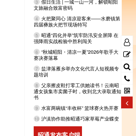
假日生活 | 一城一山一河，解锁昭阳
3
文旅融合致富密码
火把聚同心 清凉迎客来——水磨镇第
4
四届彝族火把节现场特写
昭通“四化并举”筑牢防汛安全屏障 在
5
强降雨实战检验中胜利闯关
“秋城昭阳・清凉一夏”2026年歌手大
6
赛决赛落幕
盐津落雁乡举办文化代言人短视频专
7
题培训
父亲擦皮鞋打零工供她读书！云南昭
8
通女孩集市卖菌子时，收到北大录取通知
书
水富两碗镇“丰收杯” 篮球赛火热开赛
9
沪滇协作助推昭通巧家草莓产业蝶变
10
昭通发布客户端