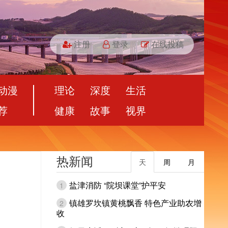
注册
登录
在线投稿
动漫
理论
深度
生活
荐
健康
故事
视界
热新闻
天
周
月
盐津消防 “院坝课堂”护平安
1
镇雄罗坎镇黄桃飘香 特色产业助农增
2
收