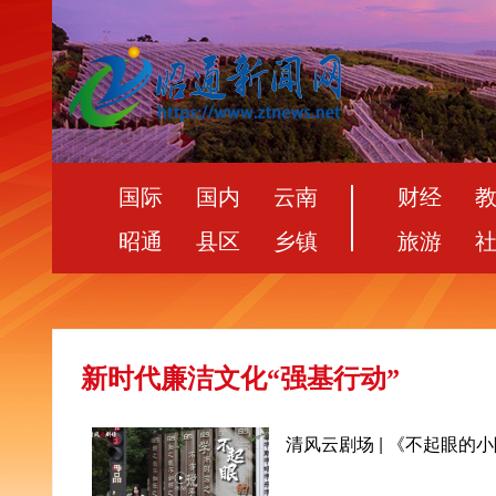
国际
国内
云南
财经
昭通
县区
乡镇
旅游
新时代廉洁文化“强基行动”
清风云剧场 | 《不起眼的