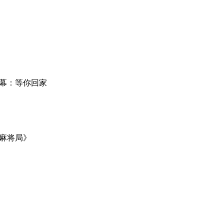
三幕：等你回家
的麻将局》