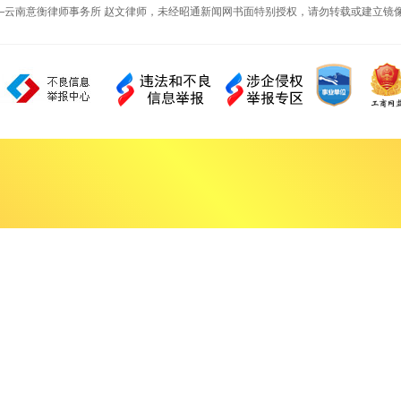
—云南意衡律师事务所 赵文律师，未经昭通新闻网书面特别授权，请勿转载或建立镜像