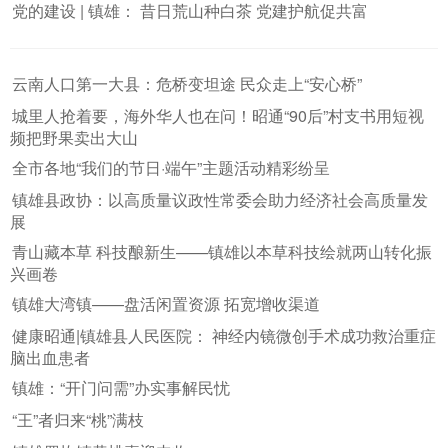
党的建设 | 镇雄： 昔日荒山种白茶 党建护航促共富
云南人口第一大县：危桥变坦途 民众走上“安心桥”
城里人抢着要，海外华人也在问！昭通“90后”村支书用短视
频把野果卖出大山
全市各地“我们的节日·端午”主题活动精彩纷呈
镇雄县政协：以高质量议政性常委会助力经济社会高质量发
展
青山藏本草 科技酿新生——镇雄以本草科技绘就两山转化振
兴画卷
镇雄大湾镇——盘活闲置资源 拓宽增收渠道
健康昭通|镇雄县人民医院： 神经内镜微创手术成功救治重症
脑出血患者
镇雄：“开门问需”办实事解民忧
“王”者归来“桃”满枝