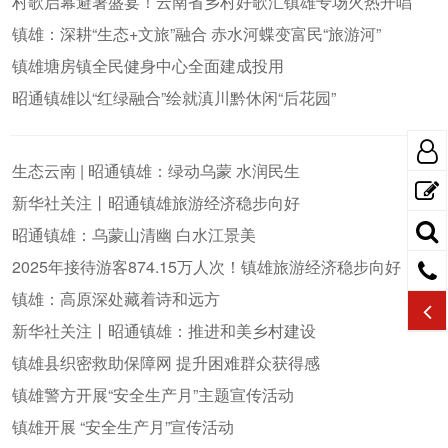
村歌启幕避暑盛宴！云南省乡村好歌汇镇雄专场火热开唱
镇雄：深耕“生态+文旅”融合 赤水河蝶变富民“旅游河”
镇雄塘房镇全民健身中心全面建成投用
昭通镇雄以“红绿融合”绘就滇川黔休闲“后花园”
生态云南 | 昭通镇雄：绿动乌蒙 水润民生
新华社关注丨昭通镇雄旅游经济稳步向好
昭通镇雄：乌蒙山清幽 白水江景美
2025年接待游客874.15万人次！镇雄旅游经济稳步向好
镇雄：高原深处藏着诗和远方
新华社关注丨昭通镇雄：推进和美乡村建设
镇雄县织密救助保障网 提升困难群众获得感
镇雄警方开展“安全生产月”主题宣传活动
镇雄开展 “安全生产月”宣传活动