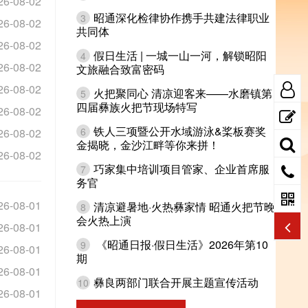
26-08-02
昭通深化检律协作携手共建法律职业
3
26-08-02
共同体
26-08-02
假日生活 | 一城一山一河，解锁昭阳
4
26-08-02
文旅融合致富密码
26-08-02
火把聚同心 清凉迎客来——水磨镇第
5
四届彝族火把节现场特写
26-08-02
铁人三项暨公开水域游泳&桨板赛奖
6
26-08-02
金揭晓，金沙江畔等你来拼！
26-08-02
巧家集中培训项目管家、企业首席服
7
务官
26-08-01
清凉避暑地·火热彝家情 昭通火把节晚
8
会火热上演
26-08-01
《昭通日报·假日生活》2026年第10
9
26-08-01
期
26-08-01
彝良两部门联合开展主题宣传活动
10
26-08-01