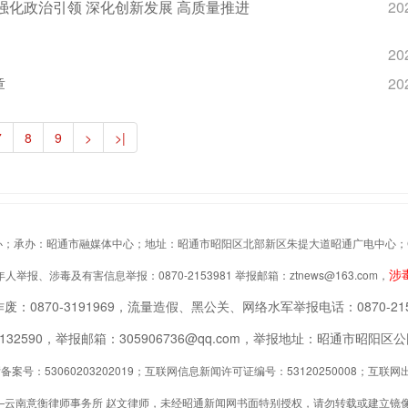
强化政治引领 深化创新发展 高质量推进
20
20
章
20
7
8
9
>
>|
办：昭通市融媒体中心；地址：昭通市昭阳区北部新区朱提大道昭通广电中心；Copyrigh
涉
举报、涉毒及有害信息举报：0870-2153981 举报邮箱：ztnews@163.com，
废：0870-3191969，流量造假、黑公关、网络水军举报电话：0870-215
2132590，举报邮箱：305906736@qq.com，举报地址：昭通市昭
案号：53060203202019；互联网信息新闻许可证编号：53120250008；互
—云南意衡律师事务所 赵文律师，未经昭通新闻网书面特别授权，请勿转载或建立镜像