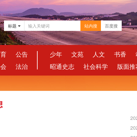
标题
站内搜
百度搜
教育
公告
少年
文苑
人文
书香
社会
法治
昭通史志
社会科学
版面推
想
20
20