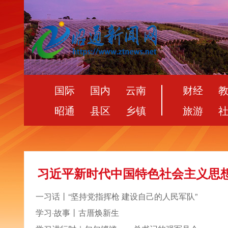
国际
国内
云南
财经
昭通
县区
乡镇
旅游
习近平新时代中国特色社会主义思
一习话丨“坚持党指挥枪 建设自己的人民军队”
学习·故事丨古厝焕新生