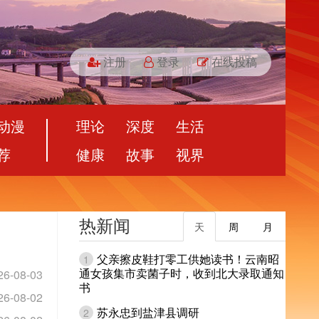
注册
登录
在线投稿
动漫
理论
深度
生活
荐
健康
故事
视界
热新闻
天
周
月
父亲擦皮鞋打零工供她读书！云南昭
1
通女孩集市卖菌子时，收到北大录取通知
26-08-03
书
26-08-02
苏永忠到盐津县调研
2