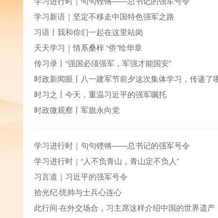
学习进行时｜句句铿锵——总书记的强军号令
学习新语｜坚定不移走中国特色强军之路
习语丨我和你们一起在这里站岗
天天学习｜情系桑梓 “侨”绘华章
传习录丨“强国必须强军，军强才能国安”
时政新闻眼丨八一建军节前夕这次集体学习，传递了
时习之丨今天，重温习近平的强军嘱托
时政微观察丨军旗永向党
学习进行时｜句句铿锵——总书记的强军号令
学习进行时｜“人不负青山，青山定不负人”
习言道｜习近平的强军号令
拾光纪·统帅与士兵心连心
此行间·在外交场合，习主席这样介绍中国的世界遗产