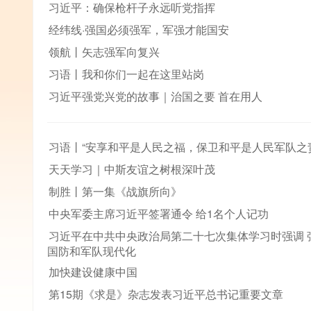
习近平：确保枪杆子永远听党指挥
经纬线·强国必须强军，军强才能国安
领航丨矢志强军向复兴
习语丨我和你们一起在这里站岗
习近平强党兴党的故事｜治国之要 首在用人
习语丨“安享和平是人民之福，保卫和平是人民军队之
天天学习｜中斯友谊之树根深叶茂
制胜丨第一集《战旗所向》
中央军委主席习近平签署通令 给1名个人记功
习近平在中共中央政治局第二十七次集体学习时强调 
国防和军队现代化
加快建设健康中国
第15期《求是》杂志发表习近平总书记重要文章