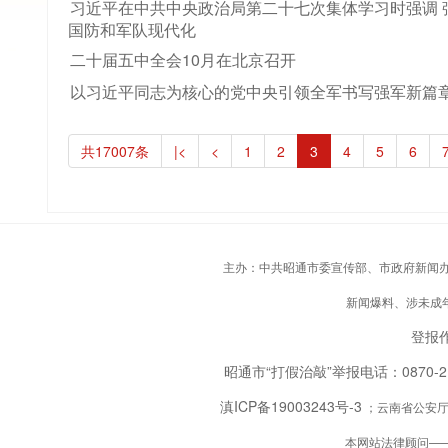
习近平在中共中央政治局第二十七次集体学习时强调 
国防和军队现代化
二十届五中全会10月在北京召开
以习近平同志为核心的党中央引领全军书写强军新篇
共17007条
|<
<
1
2
3
4
5
6
主办：中共昭通市委宣传部、市政府新闻办；承
新闻爆料、涉未成年人
登报作
昭通市“打假治敲”举报电话：0870-
滇ICP备19003243号-3
；云南省公安厅备
本网站法律顾问—