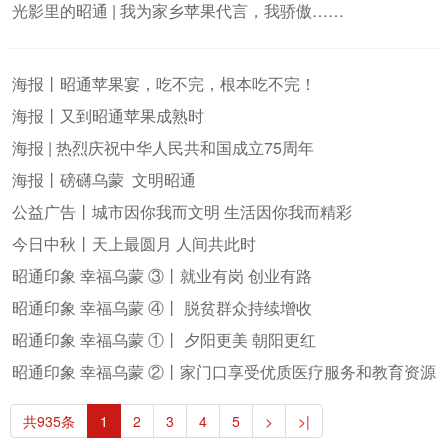
光影里的昭通 | 我为家乡苹果代言，我骄傲……
海报丨昭通苹果宴，吃不完，根本吃不完！
海报丨又到昭通苹果成熟时
海报 | 热烈庆祝中华人民共和国成立75周年
海报丨磅礴乌蒙 文明昭通
公益广告丨城市因你我而文明 生活因你我而精彩
今日中秋丨天上最圆月 人间共此时
昭通印象 幸福乌蒙 ③丨就业有岗 创业有路
昭通印象 幸福乌蒙 ④丨 脱贫群众持续增收
昭通印象 幸福乌蒙 ①丨 夕阳更美 朝阳更红
昭通印象 幸福乌蒙 ②丨家门口享受优质医疗服务和教育资源
共935条
1
2
3
4
5
>
>|