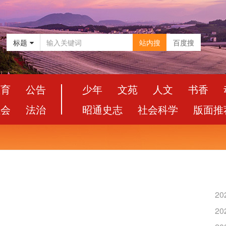
标题
站内搜
百度搜
教育
公告
少年
文苑
人文
书香
社会
法治
昭通史志
社会科学
版面推
20
20