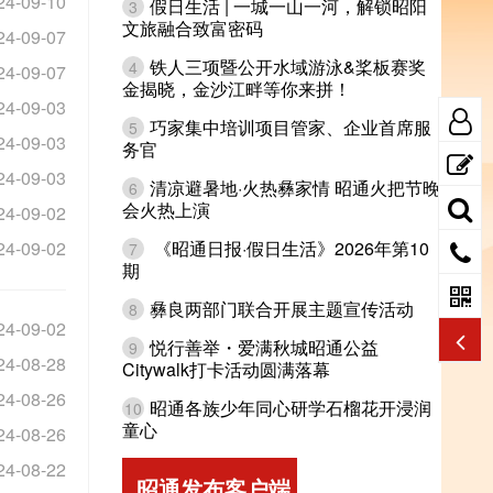
24-09-10
假日生活 | 一城一山一河，解锁昭阳
3
文旅融合致富密码
24-09-07
铁人三项暨公开水域游泳&桨板赛奖
4
24-09-07
金揭晓，金沙江畔等你来拼！
24-09-03
巧家集中培训项目管家、企业首席服
5
24-09-03
务官
24-09-03
清凉避暑地·火热彝家情 昭通火把节晚
6
会火热上演
24-09-02
24-09-02
《昭通日报·假日生活》2026年第10
7
期
彝良两部门联合开展主题宣传活动
8
24-09-02
悦行善举・爱满秋城昭通公益
9
24-08-28
Citywalk打卡活动圆满落幕
24-08-26
昭通各族少年同心研学石榴花开浸润
10
童心
24-08-26
24-08-22
昭通发布客户端