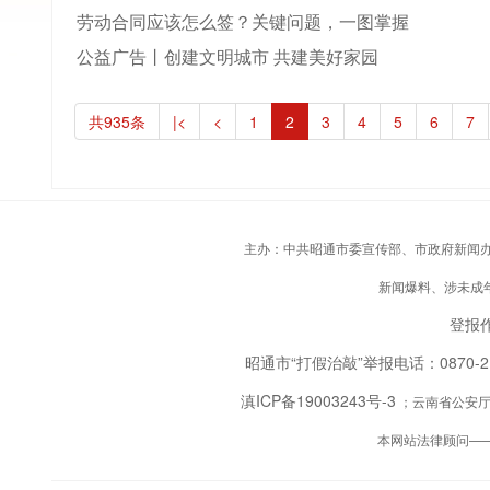
劳动合同应该怎么签？关键问题，一图掌握
公益广告丨创建文明城市 共建美好家园
共935条
|<
<
1
2
3
4
5
6
7
主办：中共昭通市委宣传部、市政府新闻办；承
新闻爆料、涉未成年人
登报作
昭通市“打假治敲”举报电话：0870-
滇ICP备19003243号-3
；云南省公安厅备
本网站法律顾问—