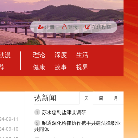
注册
登录
在线投稿
动漫
理论
深度
生活
荐
健康
故事
视界
热新闻
天
周
月
苏永忠到盐津县调研
1
24-09-11
昭通深化检律协作携手共建法律职业
2
24-09-10
共同体