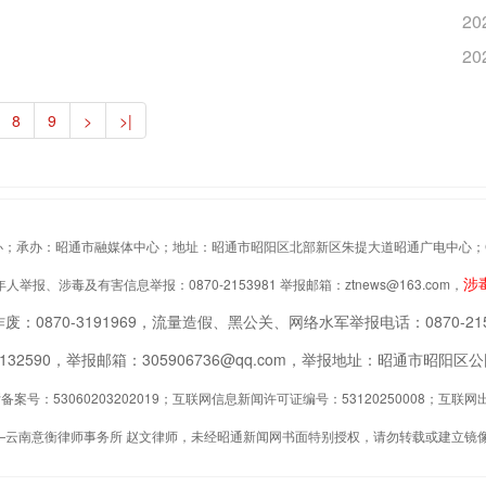
20
20
8
9
>
>|
办：昭通市融媒体中心；地址：昭通市昭阳区北部新区朱提大道昭通广电中心；Copyrigh
涉
举报、涉毒及有害信息举报：0870-2153981 举报邮箱：ztnews@163.com，
废：0870-3191969，流量造假、黑公关、网络水军举报电话：0870-215
2132590，举报邮箱：305906736@qq.com，举报地址：昭通市昭
案号：53060203202019；互联网信息新闻许可证编号：53120250008；互
—云南意衡律师事务所 赵文律师，未经昭通新闻网书面特别授权，请勿转载或建立镜像