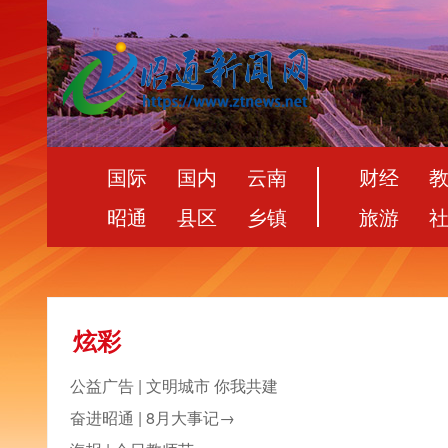
国际
国内
云南
财经
昭通
县区
乡镇
旅游
炫彩
公益广告 | 文明城市 你我共建
奋进昭通 | 8月大事记→