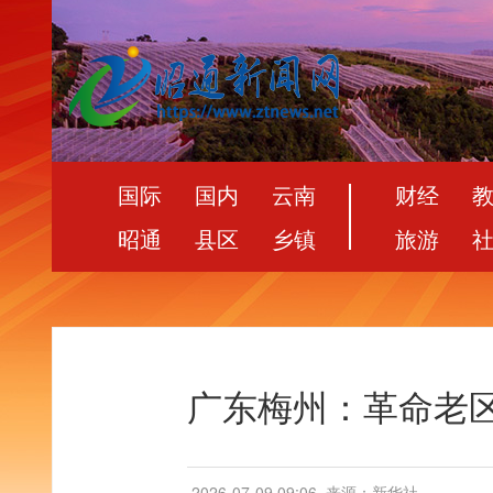
国际
国内
云南
财经
昭通
县区
乡镇
旅游
广东梅州：革命老
2026-07-09 09:06
来源：新华社