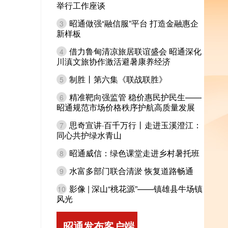
举行工作座谈
昭通做强“融信服”平台 打造金融惠企
3
新样板
借力鲁甸清凉旅居联谊盛会 昭通深化
4
川滇文旅协作激活避暑康养经济
制胜丨第六集《联战联胜》
5
精准靶向强监管 稳价惠民护民生——
6
昭通规范市场价格秩序护航高质量发展
思奇宣讲·百千万行丨走进玉溪澄江：
7
同心共护绿水青山
昭通威信：绿色课堂走进乡村暑托班
8
水富多部门联合清淤 恢复道路畅通
9
影像 | 深山“桃花源”——镇雄县牛场镇
10
风光
昭通发布客户端