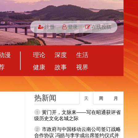
注册
登录
在线投稿
动漫
理论
深度
生活
荐
健康
故事
视界
热新闻
天
周
月
黉门开，文脉来——写在昭通获评省
1
级历史文化名城之际
市政府与中国移动云南公司签订战略
2
合作协议 冯皓与李学成出席签约仪式并