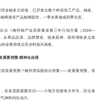
深挖金柚多元价值，已开发出数十种深加工产品，柚皮、
金柚啤酒等产品相继面世，一季水果做成四季生意。
出台《梅州柚产业高质量发展三年行动方案（2026—
标，从果品品质、品牌塑造、链条延伸、富民增收多点发
颗山间金果持续点亮乡村振兴画卷。
发展要突围 精神当自强
实现发展突围？梅州用实践给出答案——发展要突围，首
动，在各层面凝聚共识——小地方也能有大作为，区位条
精气神和内生动力。