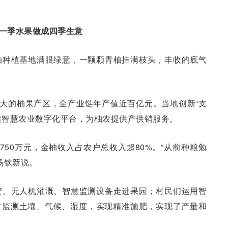
一季水果做成四季生意
柚种植基地满眼绿意，一颗颗青柚挂满枝头，丰收的底气
最大的柚果产区，全产业链年产值近百亿元。当地创新“支
搭建智慧农业数字化平台，为柚农提供产供销服务。
750万元，金柚收入占农户总收入超80%。“从前种粮勉
杨钦新说。
变。无人机灌溉、智慧监测设备走进果园；村民们运用智
时监测土壤、气候、湿度，实现精准施肥，实现了产量和