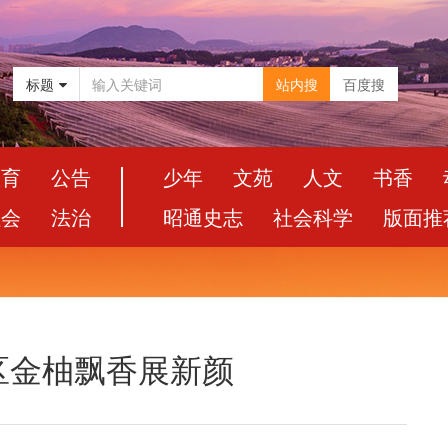
标题
站内搜
百度搜
教育
公告
少年
文苑
人文
书香
社会
法治
昭通史志
社会科学
版面推
区金柚飘香展新颜