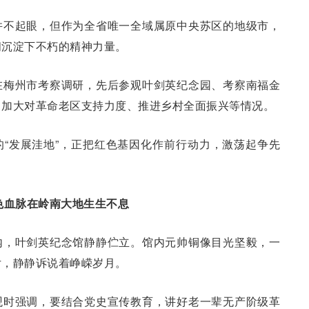
并不起眼，但作为全省唯一全域属原中央苏区的地级市，
间沉淀下不朽的精神力量。
书记在梅州市考察调研，先后参观叶剑英纪念园、考察南福金
、加大对革命老区支持力度、推进乡村全面振兴等情况。
“发展洼地”，正把红色基因化作前行动力，激荡起争先
色血脉在岭南大地生生不息
内，叶剑英纪念馆静静伫立。馆内元帅铜像目光坚毅，一
片，静静诉说着峥嵘岁月。
观时强调，要结合党史宣传教育，讲好老一辈无产阶级革