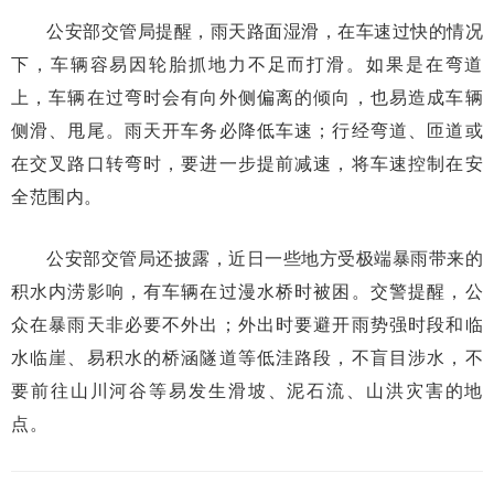
公安部交管局提醒，雨天路面湿滑，在车速过快的情况
下，车辆容易因轮胎抓地力不足而打滑。如果是在弯道
上，车辆在过弯时会有向外侧偏离的倾向，也易造成车辆
侧滑、甩尾。雨天开车务必降低车速；行经弯道、匝道或
在交叉路口转弯时，要进一步提前减速，将车速控制在安
全范围内。
公安部交管局还披露，近日一些地方受极端暴雨带来的
积水内涝影响，有车辆在过漫水桥时被困。交警提醒，公
众在暴雨天非必要不外出；外出时要避开雨势强时段和临
水临崖、易积水的桥涵隧道等低洼路段，不盲目涉水，不
要前往山川河谷等易发生滑坡、泥石流、山洪灾害的地
点。