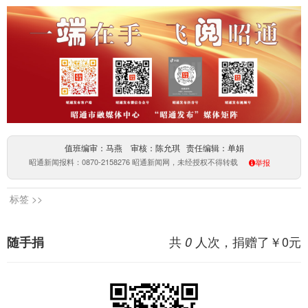
值班编审：马燕 审核：陈允琪 责任编辑：单娟
昭通新闻报料：0870-2158276 昭通新闻网，未经授权不得转载
举报
标签 >>
共
人次，捐赠了￥
0
元
随手捐
0