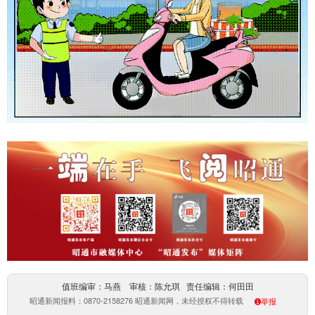
值班编审：马燕 审核：陈允琪 责任编辑：何田田
昭通新闻报料：0870-2158276 昭通新闻网，未经授权不得转载
举报