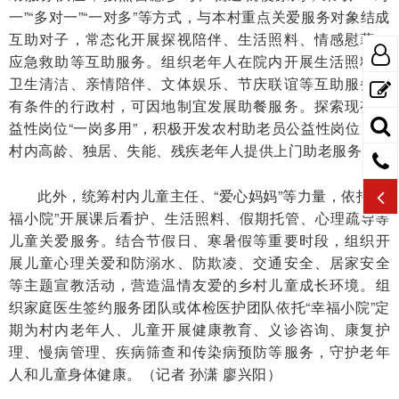
一”“多对一”“一对多”等方式，与本村重点关爱服务对象结成
互助对子，常态化开展探视陪伴、生活照料、情感慰藉、
应急救助等互助服务。组织老年人在院内开展生活照料、
卫生清洁、亲情陪伴、文体娱乐、节庆联谊等互助服务。
有条件的行政村，可因地制宜发展助餐服务。探索现有公
益性岗位“一岗多用”，积极开发农村助老员公益性岗位，为
村内高龄、独居、失能、残疾老年人提供上门助老服务。
此外，统筹村内儿童主任、“爱心妈妈”等力量，依托“幸
福小院”开展课后看护、生活照料、假期托管、心理疏导等
儿童关爱服务。结合节假日、寒暑假等重要时段，组织开
展儿童心理关爱和防溺水、防欺凌、交通安全、居家安全
等主题宣教活动，营造温情友爱的乡村儿童成长环境。组
织家庭医生签约服务团队或体检医护团队依托“幸福小院”定
期为村内老年人、儿童开展健康教育、义诊咨询、康复护
理、慢病管理、疾病筛查和传染病预防等服务，守护老年
人和儿童身体健康。（记者 孙潇 廖兴阳）