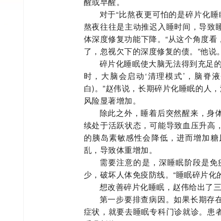
醒或早醒。
对于“比熬夜更可怕的是碎片化睡
熬夜往往是主动推迟入睡时间，导致
体深度修复功能下降。“从这个角度看
了，忽视欠下的深度修复的债。”他说
碎片化睡眠使大脑无法得到充足的
时，大脑会启动‘清理模式’，脑脊
白)。”赵伟说，长期碎片化睡眠的人
风险显著增加。
除此之外，睡着后突然醒来，身
续处于活跃状态，可能导致血压升高
的胰岛素敏感性会降低，进而增加糖
乱，导致体重增加。
需要注意的是，深睡眠阶段是免
少，破坏人体免疫防线。“睡眠碎片化
想改善碎片化睡眠，赵伟给出了
第一步要排查病因。如果长期存
症状，就要去睡眠专科门诊就诊。患