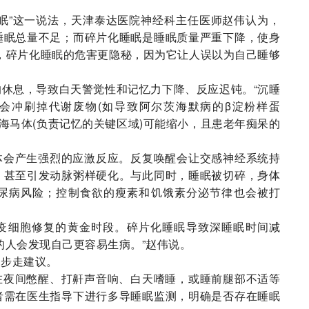
眠”这一说法，天津泰达医院神经科主任医师赵伟认为，
睡眠总量不足；而碎片化睡眠是睡眠质量严重下降，使身
，碎片化睡眠的危害更隐秘，因为它让人误以为自己睡够
。
休息，导致白天警觉性和记忆力下降、反应迟钝。“沉睡
液会冲刷掉代谢废物(如导致阿尔茨海默病的β淀粉样蛋
，海马体(负责记忆的关键区域)可能缩小，且患老年痴呆的
体会产生强烈的应激反应。反复唤醒会让交感神经系统持
，甚至引发动脉粥样硬化。与此同时，睡眠被切碎，身体
尿病风险；控制食欲的瘦素和饥饿素分泌节律也会被打
疫细胞修复的黄金时段。碎片化睡眠导致深睡眠时间减
的人会发现自己更容易生病。”赵伟说。
三步走建议。
在夜间憋醒、打鼾声音响、白天嗜睡，或睡前腿部不适等
者需在医生指导下进行多导睡眠监测，明确是否存在睡眠