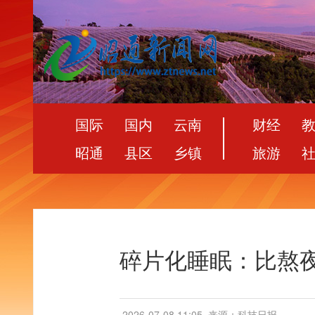
国际
国内
云南
财经
昭通
县区
乡镇
旅游
碎片化睡眠：比熬夜
2026-07-08 11:05
来源：科技日报