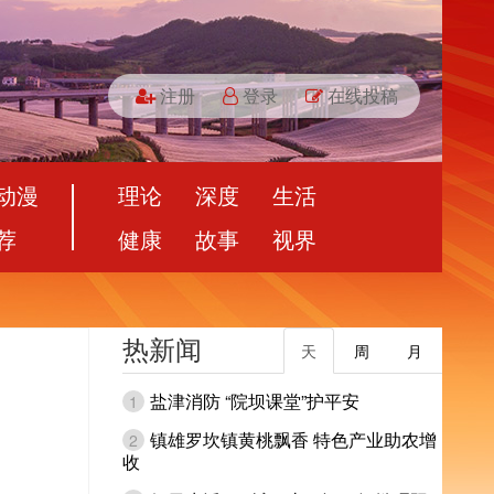
注册
登录
在线投稿
动漫
理论
深度
生活
荐
健康
故事
视界
热新闻
天
周
月
盐津消防 “院坝课堂”护平安
1
镇雄罗坎镇黄桃飘香 特色产业助农增
2
收