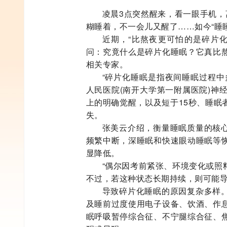
凌晨3点突然醒来，看一眼手机，
糊睡着，不一会儿又醒了……如今“睡
近期，“比熬夜更可怕的是碎片
问：究竟什么是碎片化睡眠？它真比
相关专家。
“碎片化睡眠是指夜间睡眠过程中
人民医院(南开大学第一附属医院)神
上的明确觉醒，以及短于15秒、睡眠
失。
张美云介绍，衡量睡眠质量的核
频繁中断，深睡眠和快速眼动睡眠等
显降低。
“偶尔因考前紧张、环境变化或照
不过，若这种状态长期持续，则可能导
导致碎片化睡眠的原因复杂多样
及睡前过度使用电子设备、饮酒、作
眠呼吸暂停综合征、不宁腿综合征、