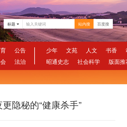
标题
站内搜
百度搜
教育
公告
少年
文苑
人文
书香
社会
法治
昭通史志
社会科学
版面推
更隐秘的“健康杀手”