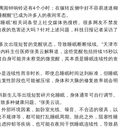
离闹钟响铃还有4个小时；在辗转反侧中好不容易迷迷糊
睡醒醒”已成为许多人的夜间常态。
化睡眠”相关词条登上社交媒体热搜榜。很多网友不禁发
熬夜的危害还大吗？针对上述问题，科技日报记者采访了
多次出现短暂的觉醒状态，导致睡眠断断续续。”天津市
经内科主任医师张美云解释道，这些觉醒包括持续15秒以
者自身可能并未察觉的微觉醒，其本质是睡眠连续性的丧
心是连续性而非时长。即使总睡眠时间达到标准，但睡眠
恢复性阶段也可能被压缩，身体和大脑的修复效率就会明
料新生儿等出现短暂碎片化睡眠，身体通常可自行调节。
致多种健康问题。”张美云说。
。外部环境因素，如卧室光线、噪音、不合适的寝具，以
息不规律等，都可能打乱睡眠周期。除此之外，阻塞性睡
焦虑抑郁等疾病，也可能在夜间干扰睡眠连续性，导致易