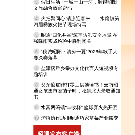
假日生活 | 一城一山一河，解锁昭阳
3
文旅融合致富密码
火把聚同心 清凉迎客来——水磨镇第
4
四届彝族火把节现场特写
昭通“四化并举”筑牢防汛安全屏障 在
5
强降雨实战检验中胜利闯关
“秋城昭阳・清凉一夏”2026年歌手大
6
赛决赛落幕
盐津落雁乡举办文化代言人短视频专
7
题培训
父亲擦皮鞋打零工供她读书！云南昭
8
通女孩集市卖菌子时，收到北大录取通知
书
水富两碗镇“丰收杯” 篮球赛火热开赛
9
沪滇协作助推昭通巧家草莓产业蝶变
10
昭通发布客户端