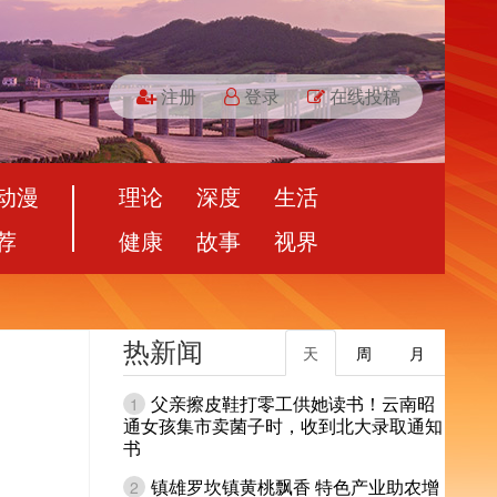
注册
登录
在线投稿
动漫
理论
深度
生活
荐
健康
故事
视界
热新闻
天
周
月
父亲擦皮鞋打零工供她读书！云南昭
1
通女孩集市卖菌子时，收到北大录取通知
书
镇雄罗坎镇黄桃飘香 特色产业助农增
2