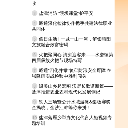
收
盐津消防 “院坝课堂”护平安
3
昭通深化检律协作携手共建法律职业
4
共同体
假日生活 | 一城一山一河，解锁昭阳
5
文旅融合致富密码
火把聚同心 清凉迎客来——水磨镇第
6
四届彝族火把节现场特写
昭通“四化并举”筑牢防汛安全屏障 在
7
强降雨实战检验中胜利闯关
绿美山乡起宏图 沃野长歌谱新篇——
8
盐津推进农业农村现代化发展侧记
铁人三项暨公开水域游泳&桨板赛奖
9
金揭晓，金沙江畔等你来拼！
盐津落雁乡举办文化代言人短视频专
10
题培训