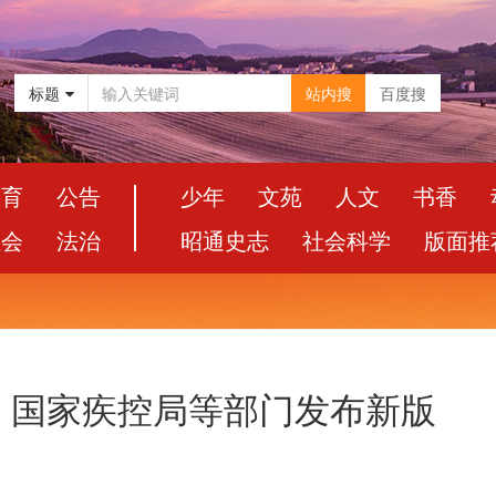
标题
站内搜
百度搜
教育
公告
少年
文苑
人文
书香
社会
法治
昭通史志
社会科学
版面推
！国家疾控局等部门发布新版