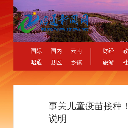
国际
国内
云南
财经
昭通
县区
乡镇
旅游
事关儿童疫苗接种
说明