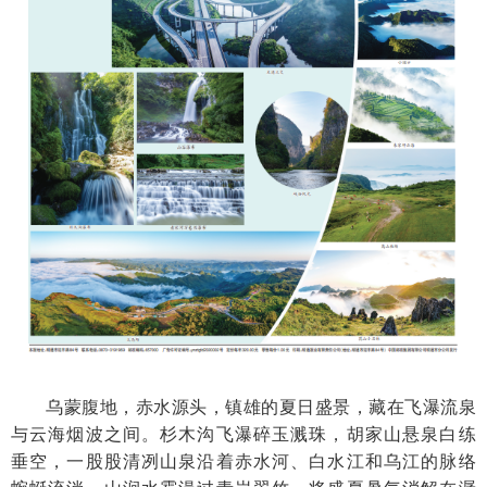
乌蒙腹地，赤水源头，镇雄的夏日盛景，藏在飞瀑流泉
与云海烟波之间。杉木沟飞瀑碎玉溅珠，胡家山悬泉白练
垂空，一股股清冽山泉沿着赤水河、白水江和乌江的脉络