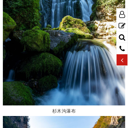
杉木沟瀑布