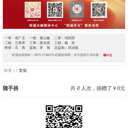
一审：张广玉 一校：黄山敏 二审：何田田
二校：兰凤琴 三审：陈允琪 三校：杨 杰
终审：马 燕 监制：罗 旭 总监制：武治国
昭通新闻报料：0870-2158276 昭通新闻网，未经授权不得转载
举报
标签 >>
文化
共
人次，捐赠了￥
0
元
随手捐
0