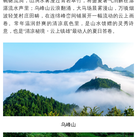
蜿蜒流淌，山涧水雾漫过青岩翠竹，将盛夏暑气消解在潺
潺流水声里；乌峰山云浪翻涌，大马场晨雾漫山，万顷烟
波轻笼村庄田畴，在连绵峰峦间铺展开一幅流动的云上画
卷。常年温润舒爽的清凉底色里，是山水馈赠的灵秀诗
意，也是“清凉秘境・云上镇雄”最动人的夏日答卷。
乌峰山