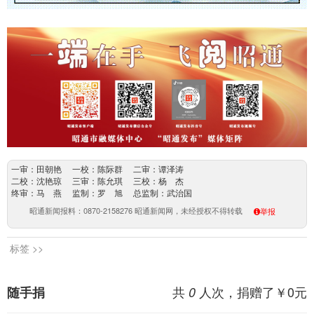
一审：田朝艳 一校：陈际群 二审：谭泽涛
二校：沈艳琼 三审：陈允琪 三校：杨 杰
终审：马 燕 监制：罗 旭 总监制：武治国
昭通新闻报料：0870-2158276 昭通新闻网，未经授权不得转载
举报
标签 >>
共
人次，捐赠了￥
0
元
随手捐
0