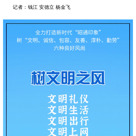
记者：钱江 安德立 杨金飞