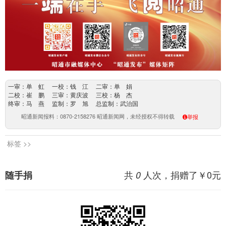
一审：单 虹 一校：钱 江 二审：单 娟
二校：崔 鹏 三审：黄庆波 三校：杨 杰
终审：马 燕 监制：罗 旭 总监制：武治国
昭通新闻报料：0870-2158276 昭通新闻网，未经授权不得转载
举报
标签 >>
共
人次，捐赠了￥
0
元
随手捐
0