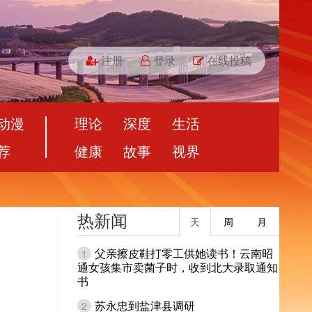
注册
登录
在线投稿
动漫
理论
深度
生活
荐
健康
故事
视界
热新闻
天
周
月
父亲擦皮鞋打零工供她读书！云南昭
1
通女孩集市卖菌子时，收到北大录取通知
书
苏永忠到盐津县调研
2