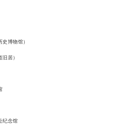
历史博物馆）
道旧居）
馆
址纪念馆