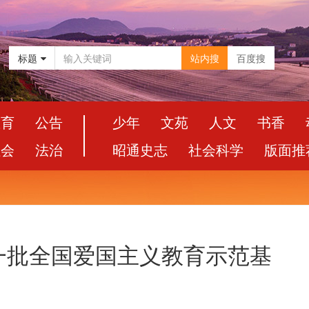
标题
站内搜
百度搜
教育
公告
少年
文苑
人文
书香
社会
法治
昭通史志
社会科学
版面推
一批全国爱国主义教育示范基