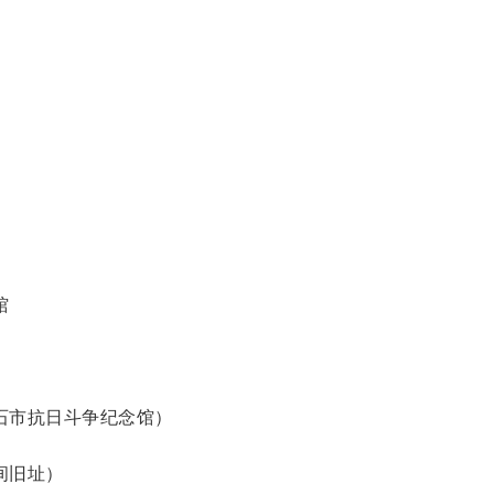
馆
磐石市抗日斗争纪念馆）
间旧址）