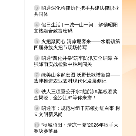
昭通深化检律协作携手共建法律职业
3
共同体
假日生活 | 一城一山一河，解锁昭阳
4
文旅融合致富密码
火把聚同心 清凉迎客来——水磨镇第
5
四届彝族火把节现场特写
昭通“四化并举”筑牢防汛安全屏障 在
6
强降雨实战检验中胜利闯关
绿美山乡起宏图 沃野长歌谱新篇——
7
盐津推进农业农村现代化发展侧记
铁人三项暨公开水域游泳&桨板赛奖
8
金揭晓，金沙江畔等你来拼！
昭通市：规范村组干部领办红白事 树
9
立文明新风尚
“秋城昭阳・清凉一夏”2026年歌手大
10
赛决赛落幕