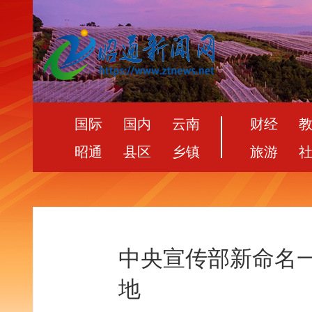
国际
国内
云南
财经
昭通
县区
乡镇
旅游
中央宣传部新命名
地