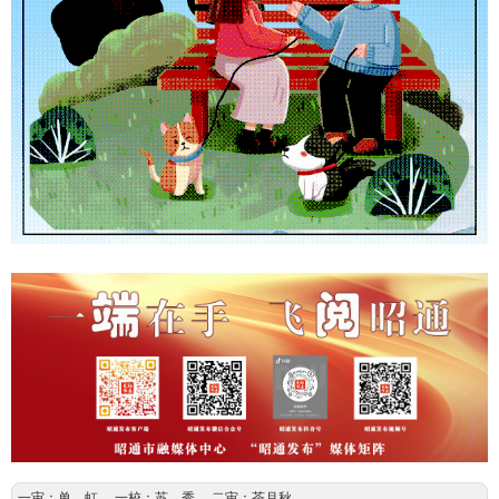
一审：单 虹 一校：苏 秀 二审：茶月秋