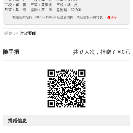
二校：崔 鹏 三审：黄庆波 三校：杨 杰
终审：马 燕 监制：罗 旭 总监制：武治国
昭通新闻报料：0870-2158276 昭通新闻网，未经授权不得转载
举报
标签 >>
时政要闻
共
人次，捐赠了￥
0
元
随手捐
0
捐赠信息