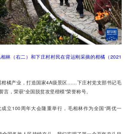
相林（右二）和下庄村村民在背运刚采摘的柑橘（2021
发展柑橘产业，打造国家4A级景区……下庄村党支部书记毛
誓言，荣获“全国脱贫攻坚楷模”荣誉称号。
产党成立100周年大会隆重举行，毛相林作为全国“两优一
党全国各族人民持续奋斗，我们实现了第一个百年奋斗目