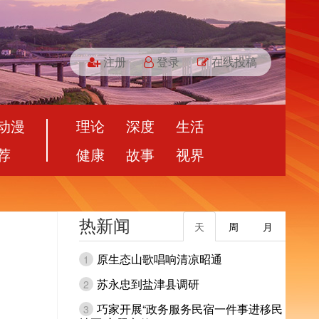
注册
登录
在线投稿
动漫
理论
深度
生活
荐
健康
故事
视界
热新闻
天
周
月
原生态山歌唱响清凉昭通
1
苏永忠到盐津县调研
2
巧家开展“政务服务民宿一件事进移民
3