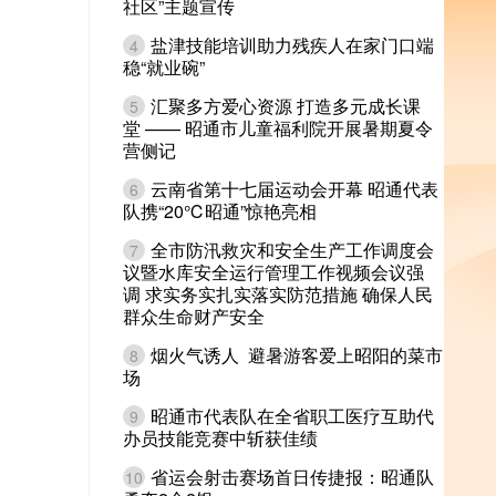
社区”主题宣传
盐津技能培训助力残疾人在家门口端
4
稳“就业碗”
汇聚多方爱心资源 打造多元成长课
5
堂 —— 昭通市儿童福利院开展暑期夏令
营侧记
云南省第十七届运动会开幕 昭通代表
6
队携“20℃昭通”惊艳亮相
全市防汛救灾和安全生产工作调度会
7
议暨水库安全运行管理工作视频会议强
调 求实务实扎实落实防范措施 确保人民
群众生命财产安全
烟火气诱人 避暑游客爱上昭阳的菜市
8
场
昭通市代表队在全省职工医疗互助代
9
办员技能竞赛中斩获佳绩
省运会射击赛场首日传捷报：昭通队
10