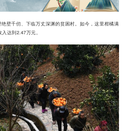
望绝壁千仞、下临万丈深渊的贫困村。如今，这里柑橘满
入达到2.47万元。