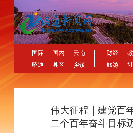
国际
国内
云南
财经
昭通
县区
乡镇
旅游
伟大征程｜建党百
二个百年奋斗目标