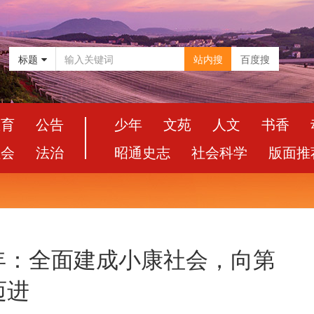
标题
站内搜
百度搜
教育
公告
少年
文苑
人文
书香
社会
法治
昭通史志
社会科学
版面推
年：全面建成小康社会，向第
迈进