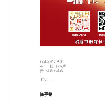
值班编审：马燕
审 核：陈允琪
责任编辑：单娟
标签 >>
随手捐