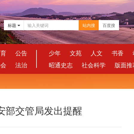
标题
站内搜
百度搜
教育
公告
少年
文苑
人文
书香
社会
法治
昭通史志
社会科学
版面推
安部交管局发出提醒