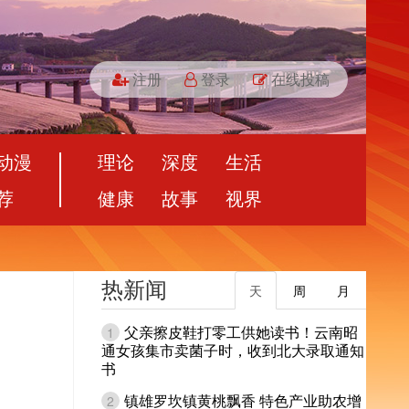
注册
登录
在线投稿
动漫
理论
深度
生活
荐
健康
故事
视界
热新闻
天
周
月
父亲擦皮鞋打零工供她读书！云南昭
1
通女孩集市卖菌子时，收到北大录取通知
书
镇雄罗坎镇黄桃飘香 特色产业助农增
2