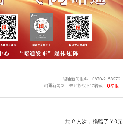
昭通新闻报料：0870-2158276
昭通新闻网，未经授权不得转载
举报
共
人次，捐赠了￥
0
元
0