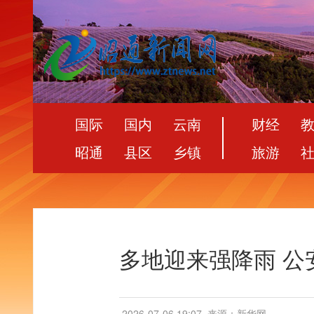
国际
国内
云南
财经
昭通
县区
乡镇
旅游
多地迎来强降雨 公
2026-07-06 19:07
来源：新华网