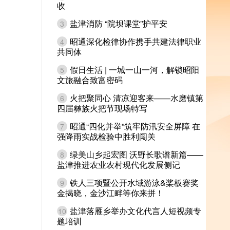
收
盐津消防 “院坝课堂”护平安
3
昭通深化检律协作携手共建法律职业
4
共同体
假日生活 | 一城一山一河，解锁昭阳
5
文旅融合致富密码
火把聚同心 清凉迎客来——水磨镇第
6
四届彝族火把节现场特写
昭通“四化并举”筑牢防汛安全屏障 在
7
强降雨实战检验中胜利闯关
绿美山乡起宏图 沃野长歌谱新篇——
8
盐津推进农业农村现代化发展侧记
铁人三项暨公开水域游泳&桨板赛奖
9
金揭晓，金沙江畔等你来拼！
盐津落雁乡举办文化代言人短视频专
10
题培训