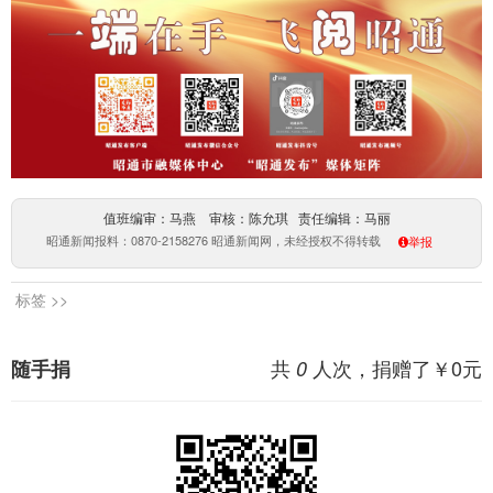
值班编审：马燕 审核：陈允琪 责任编辑：马丽
昭通新闻报料：0870-2158276 昭通新闻网，未经授权不得转载
举报
标签 >>
共
人次，捐赠了￥
0
元
随手捐
0