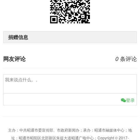
捐赠信息
条评论
网友评论
0
登录
主办：中共昭通市委宣传部、市政府新闻办；承办：昭通市融媒体中心；地
址：昭通市昭阳区北部新区朱提大道昭通广电中心；Copyright © 2017-