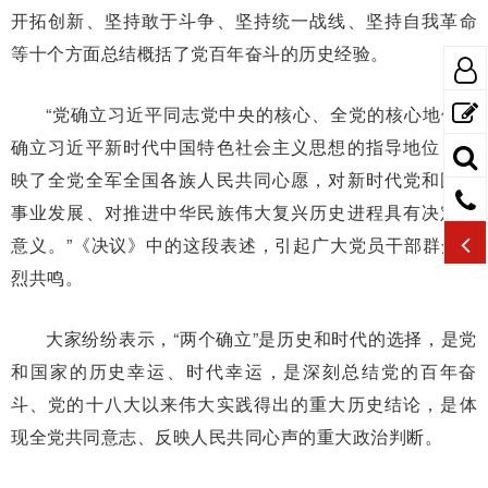
开拓创新、坚持敢于斗争、坚持统一战线、坚持自我革命
等十个方面总结概括了党百年奋斗的历史经验。
“党确立习近平同志党中央的核心、全党的核心地位，
确立习近平新时代中国特色社会主义思想的指导地位，反
映了全党全军全国各族人民共同心愿，对新时代党和国家
事业发展、对推进中华民族伟大复兴历史进程具有决定性
意义。”《决议》中的这段表述，引起广大党员干部群众强
烈共鸣。
大家纷纷表示，“两个确立”是历史和时代的选择，是党
和国家的历史幸运、时代幸运，是深刻总结党的百年奋
斗、党的十八大以来伟大实践得出的重大历史结论，是体
现全党共同意志、反映人民共同心声的重大政治判断。