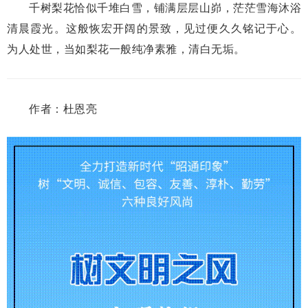
千树梨花恰似千堆白雪，铺满层层山峁，茫茫雪海沐浴
清晨霞光。这般恢宏开阔的景致，见过便久久铭记于心。
为人处世，当如梨花一般纯净素雅，清白无垢。
作者：杜恩亮