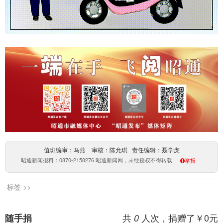
值班编审：马燕 审核：陈允琪 责任编辑：聂学虎
昭通新闻报料：0870-2158276 昭通新闻网，未经授权不得转载
举报
标签 >>
共
人次，捐赠了￥
0
元
随手捐
0