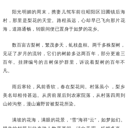
阳光明媚的周末，携妻儿驾车前往昭阳区旧圃镇后海
村，那里是梨花的天堂。路程虽远，心却早已飞向那片花
海，道路通畅，转眼间便已置身于如梦的花乡。
数百亩古梨树，繁茂参天，虬枝盘桓。两千多株梨树，
见证了岁月的流转，它们的树龄多达两百年，部分更逾三
百年。挂牌编号的古树保护群里，诉说着梨树的百年不
凡。
雨后寒轻，风前香软，春在梨花间。村落虽小 ，梨乡
美名却相传甚远。从房前屋后到农家院落，从村落四周到
山岭沟壑，漫山遍野皆被梨花所染。
满坡的花海，满眼的花景，“雪”海祥“云”，如梦如幻。