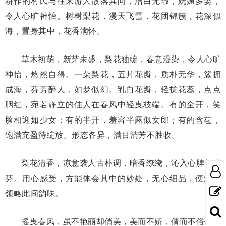
耕作的村民与往来游人散落其间，洁白无瑕，妩媚多姿，
令人心旷神怡。树树梨花，漫天飞雪，花团锦簇，花深似
海，置身其中，花香满怀。
草木初萌，新芽未盛，梨花独绽，春意漫染，令人心旷
神怡，悠然自得。一朵梨花，五片花瓣，质朴无华，簇拥
成海，芬芳醉人，如梦似幻。乳白花瓣，轻拢花蕊，点点
胭红，宛若静立的佳人在春风中轻曳枝端。有的全开，笑
脸相迎如少女；有的半开，羞容半露似女郎；有的含苞，
饱满充盈待绽放。形态各异，满目清芳不胜收。
梨花清香，凉意袭人古朴调，暗香缭绕，沁入心脾似清
芬。用心感受，方能体会其中的妙处，无心细品，便难以
领略此间韵味。
摇曳春风，虽不艳丽却俏美，美而不娇，倩而不俗似玉