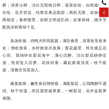
辉；清香沁脾，洁白无瑕映日晖，落英缤纷，自然规律人
生绘。花开赏花，结果尝果品梨甜；商机无限，农旅融合
两相宜；春耕图景，农耕文明追忆间；农家风味，烧洋芋
配热凉粉香味十足。
袅袅炊烟，鸡鸣犬吠田园篇；满目春景，游客纷至沓来
欢；增收致富，乡村旅游共发展；梨花盛景，终生难忘在
心田。我徜徉在梨花海中，满心沉醉。洁白梨花静静绽
放，恍若坠入旧梦。花枝轻垂，藏起娇羞浅笑；枝干挺
拔，清雅含笑迎游人。
顽童嬉闹，嫩芽身后悄悄窥，满眼梨花，让我陶醉不愿
回。秋千轻荡，闭目遐想硕果累，一树梨花，化作金梨梦
相随。