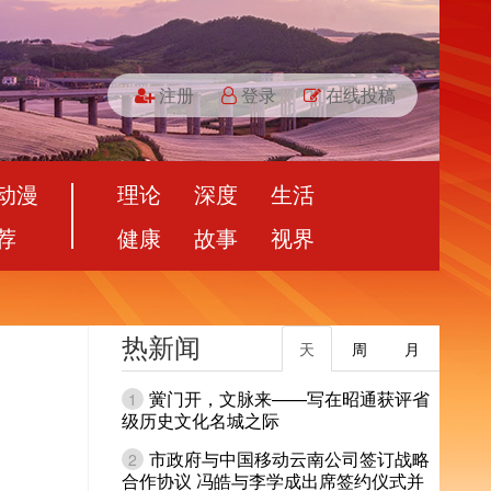
注册
登录
在线投稿
动漫
理论
深度
生活
荐
健康
故事
视界
热新闻
天
周
月
黉门开，文脉来——写在昭通获评省
1
级历史文化名城之际
市政府与中国移动云南公司签订战略
2
合作协议 冯皓与李学成出席签约仪式并