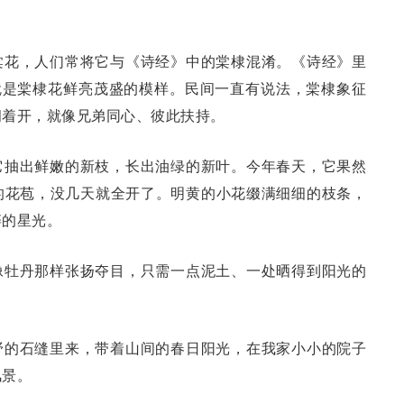
棠花，人们常将它与《诗经》中的棠棣混淆。《诗经》里
就是棠棣花鲜亮茂盛的模样。民间一直有说法，棠棣象征
拥着开，就像兄弟同心、彼此扶持。
它抽出鲜嫩的新枝，长出油绿的新叶。今年春天，它果然
的花苞，没几天就全开了。明黄的小花缀满细细的枝条，
碎的星光。
像牡丹那样张扬夺目，只需一点泥土、一处晒得到阳光的
野的石缝里来，带着山间的春日阳光，在我家小小的院子
风景。