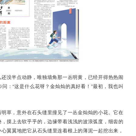
儿还没半点动静，唯独墙角那一丛明黄，已经开得热热闹
问：“这是什么花呀？金灿灿的真好看！”最初，我也叫
清明草，意外在石头缝里撞见了一丛金灿灿的小花。它在
叠，摸上去软乎乎的，边缘带着浅浅的波浪弧度，细齿的
小心翼翼地把它从石头缝里连着根上的薄泥一起挖出来，