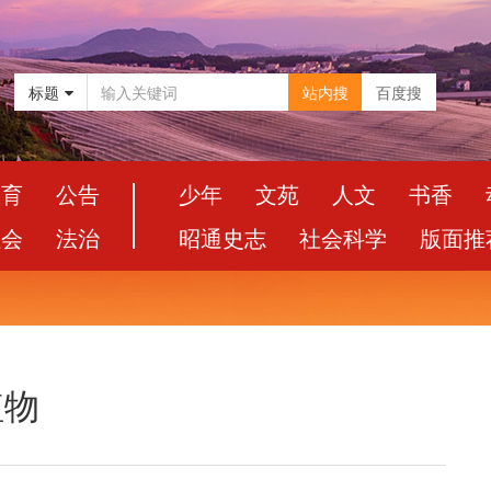
标题
站内搜
百度搜
教育
公告
少年
文苑
人文
书香
社会
法治
昭通史志
社会科学
版面推
植物