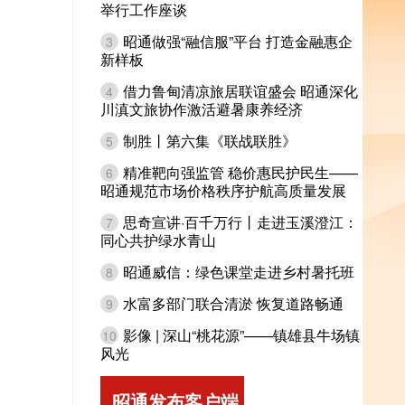
举行工作座谈
昭通做强“融信服”平台 打造金融惠企
3
新样板
借力鲁甸清凉旅居联谊盛会 昭通深化
4
川滇文旅协作激活避暑康养经济
制胜丨第六集《联战联胜》
5
精准靶向强监管 稳价惠民护民生——
6
昭通规范市场价格秩序护航高质量发展
思奇宣讲·百千万行丨走进玉溪澄江：
7
同心共护绿水青山
昭通威信：绿色课堂走进乡村暑托班
8
水富多部门联合清淤 恢复道路畅通
9
影像 | 深山“桃花源”——镇雄县牛场镇
10
风光
昭通发布客户端