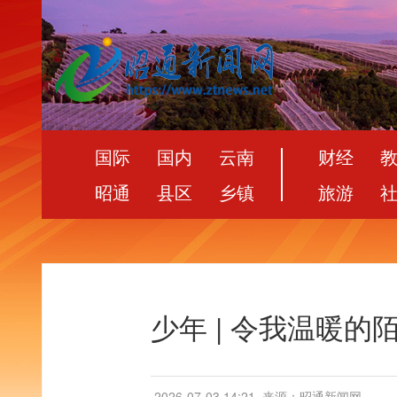
国际
国内
云南
财经
昭通
县区
乡镇
旅游
少年 | 令我温暖的
2026-07-03 14:21
来源：昭通新闻网