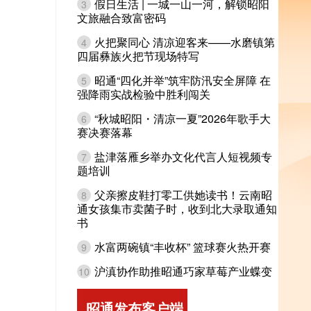
假日生活 | 一城一山一河，解锁昭阳
3
文旅融合致富密码
火把聚同心 清凉迎客来——水磨镇第
4
四届彝族火把节现场特写
昭通“四化并举”筑牢防汛安全屏障 在
5
强降雨实战检验中胜利闯关
“秋城昭阳・清凉一夏”2026年歌手大
6
赛决赛落幕
盐津落雁乡举办文化代言人短视频专
7
题培训
父亲擦皮鞋打零工供她读书！云南昭
8
通女孩集市卖菌子时，收到北大录取通知
书
水富两碗镇“丰收杯” 篮球赛火热开赛
9
沪滇协作助推昭通巧家草莓产业蝶变
10
昭通发布客户端