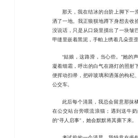
那天，我在结冰的台阶上脚下一滑
洒了一地。我正狼狈地蹲下身想去收
没说话，只是从口袋里摸出了一块皱
甲缝里嵌着黑泥，手帕上绣着几朵歪
“姑娘，这路滑，当心些。”她的
凝着细霜，呼出的白气在路灯的照射下
便挥动扫帚，把碎玻璃和洒落的枸杞
公交车。
此后每个清晨，我总会留意那抹
在公交站台旁喂流浪猫；遇到送牛奶
的“寻人启事”，她会默默将其撕下来。
考试前的一个清晨，我特意在书