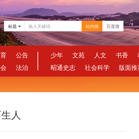
标题
站内搜
百度搜
教育
公告
少年
文苑
人文
书香
社会
法治
昭通史志
社会科学
版面推
陌生人