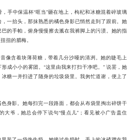
，手中保温杯“哐当”砸在地上，枸杞和冰糖混着碎玻璃
拾，一抬头，那抹熟悉的橘色身影已悄然走到了跟前。她
巴巴的手帕，俯身慢慢擦去溅在我裤脚上的污渍。她的指
歪扭扭的腊梅。
声音像含着块薄荷糖，带着几分沙哑的清冽。她的睫毛上
形成小小的雾团。“这里由我来打扫干净吧。” 说罢，她
、冰糖一并扫进了随身的垃圾袋里。我匆忙道谢，便上了
橘色身影。她每扫完一段路面，都会从布袋里掏出碎饼干
的大爷，她总会停下说句“慢点儿”；看见被小广告盖住
包里装了一袋热牛奶，她接过牛奶时，手上的冰碴蹭在我