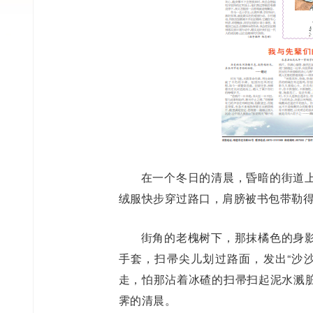
在一个冬日的清晨，昏暗的街道
绒服快步穿过路口，肩膀被书包带勒
街角的老槐树下，那抹橘色的身
手套，扫帚尖儿划过路面，发出“沙
走，怕那沾着冰碴的扫帚扫起泥水溅
霁的清晨。