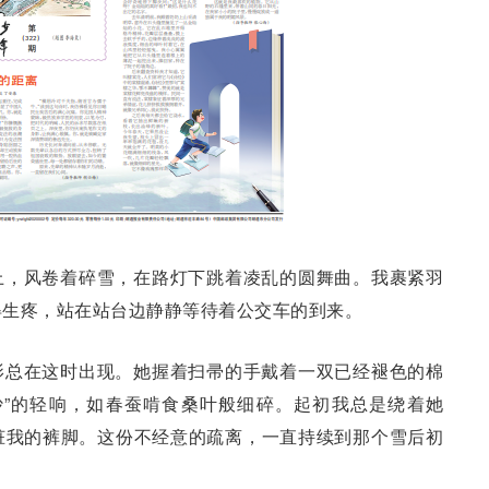
上，风卷着碎雪，在路灯下跳着凌乱的圆舞曲。我裹紧羽
得生疼，站在站台边静静等待着公交车的到来。
影总在这时出现。她握着扫帚的手戴着一双已经褪色的棉
沙”的轻响，如春蚕啃食桑叶般细碎。起初我总是绕着她
脏我的裤脚。这份不经意的疏离，一直持续到那个雪后初