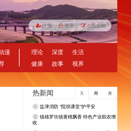
注册
登录
在线投稿
动漫
理论
深度
生活
荐
健康
故事
视界
热新闻
天
周
月
盐津消防 “院坝课堂”护平安
1
镇雄罗坎镇黄桃飘香 特色产业助农增
2
收