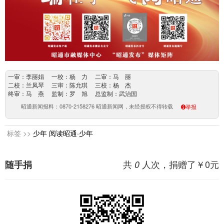
一审：李丽娟 一校：杨 力 二审：马 丽
二校：兰凤琴 三审：陈允琪 三校：杨 杰
终审：马 燕 监制：罗 旭 总监制：武治国
昭通新闻报料：0870-2158276 昭通新闻网，未经授权不得转载
举报
标签 >>
少年
阅读昭通·少年
共
人次，捐赠了￥
0
元
随手捐
0