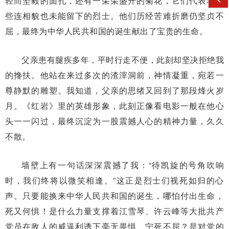
轻而坚毅的面孔，还有一朵朵盛开的菊花，它们代表着那
些连相貌也未能留下的烈士。他们历经苦难折磨仍坚贞不
屈，最终为中华人民共和国的诞生献出了宝贵的生命。
父亲患有腿疾多年，平时行走不便，此刻却坚决拒绝我
的搀扶。他站在来过多次的渣滓洞前，神情凝重，宛若一
尊静默的雕塑。我知道，父亲的思绪又回到了那段烽火岁
月。《红岩》里的英雄形象，此刻正像看电影一般在他心
头一一闪过，最终沉淀为一股震撼人心的精神力量，久久
不散。
墙壁上有一句话深深震撼了我：“待凯旋的号角吹响
时，我们终将以微笑相逢。”这正是烈士们视死如归的心
声。只要能换来中华人民共和国的诞生，哪怕付出生命，
死又何惧！是什么力量支撑着江雪琴、许云峰等大批共产
党员在敌人的威逼利诱下毫无畏惧、宁死不屈？是对党的