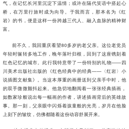
气，在记忆长河里沉淀下温情；或许在隔代笑语中搭起心
桥，在万里行旅时成为向导。于我而言，那本名为《红
岩》的书，便是这样一份跨越三代人、融入血脉的精神财
富。
前不久，我回重庆看望80多岁的老父亲。这位老党员
年轻时辗转多地工作，晚年落叶归根，回到了这座镌刻着
红色记忆的城市。此行我特意带了一份特别的礼物——四
川美术出版社出版的《红色经典中的经典——〈红岩〉小
说插图文献集》。当这本厚重的画册送到父亲手中时，他
的双手微微颤抖起来。他急切地翻阅着一张张经典插画，
如数家珍般说出每一幅画的作者，讲述插画背后的英雄故
事。那一刻，父亲眼中闪烁着孩童般的光亮，岁月在他脸
上刻下的皱纹，仿佛都随着这份动容舒展开来。