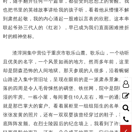
时，随手翻开任何一个篇章，都会受到思想上的警醒。我
也把书里的英雄故事讲给我的孩子听，看着他从懵懂不解
到肃然起敬，我的内心涌起一股难以言表的欣慰。这本串
联起爷孙三代人的《红岩》，早已成为我们直面困难挫折
时的精神坐标。
渣滓洞集中营位于重庆市歌乐山麓。歌乐山，一个动听
且优美的名字，一个风景如画的地方。然而多年前，这里
却是阴森恐怖的人间地狱。那天参观的人很多，沿着蜿蜒
山路进入集中营旧址，呈现在眼前的是一派肃杀景象。院
落的四周是令人毛骨悚然的碉堡、铁丝网，院中是阴暗潮
湿的牢房。一栋小屋，每间要住10人左右，唯一的通风口
就是那巴掌大的窗户。看着展柜里一组组陌生的名单、一
张张发黄的照片，还有一双双婴孩曾经穿过的鞋子，我心
底阵阵发颤。在烈士陵园后的纪念墙上，我看到了许多年