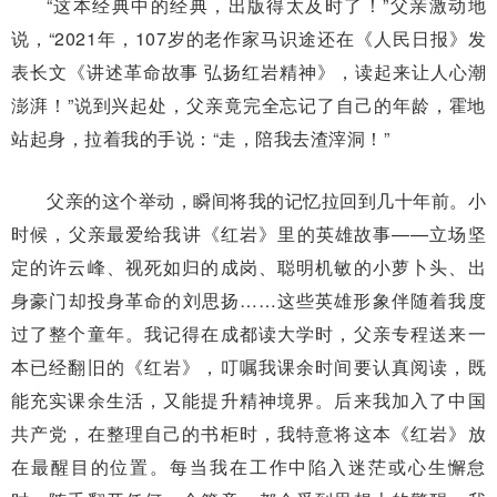
“这本经典中的经典，出版得太及时了！”父亲激动地
说，“2021年，107岁的老作家马识途还在《人民日报》发
表长文《讲述革命故事 弘扬红岩精神》，读起来让人心潮
澎湃！”说到兴起处，父亲竟完全忘记了自己的年龄，霍地
站起身，拉着我的手说：“走，陪我去渣滓洞！”
父亲的这个举动，瞬间将我的记忆拉回到几十年前。小
时候，父亲最爱给我讲《红岩》里的英雄故事——立场坚
定的许云峰、视死如归的成岗、聪明机敏的小萝卜头、出
身豪门却投身革命的刘思扬……这些英雄形象伴随着我度
过了整个童年。我记得在成都读大学时，父亲专程送来一
本已经翻旧的《红岩》，叮嘱我课余时间要认真阅读，既
能充实课余生活，又能提升精神境界。后来我加入了中国
共产党，在整理自己的书柜时，我特意将这本《红岩》放
在最醒目的位置。每当我在工作中陷入迷茫或心生懈怠