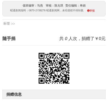
值班编审：马燕 审核：陈允琪 责任编辑：单娟
昭通新闻报料：0870-2158276 昭通新闻网，未经授权不得转载
举报
标签 >>
共
人次，捐赠了￥
0
元
随手捐
0
捐赠信息