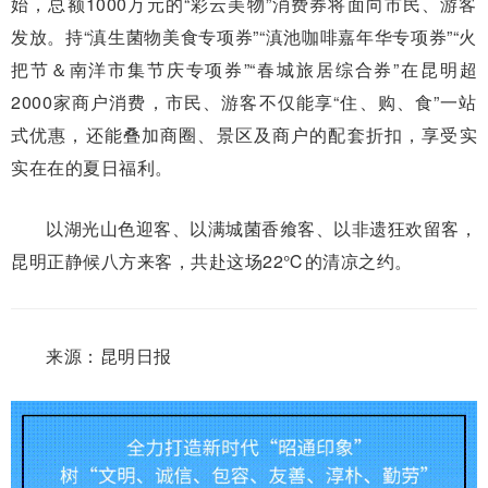
始，总额1000万元的“彩云美物”消费券将面向市民、游客
发放。持“滇生菌物美食专项券”“滇池咖啡嘉年华专项券”“火
把节＆南洋市集节庆专项券”“春城旅居综合券”在昆明超
2000家商户消费，市民、游客不仅能享“住、购、食”一站
式优惠，还能叠加商圈、景区及商户的配套折扣，享受实
实在在的夏日福利。
以湖光山色迎客、以满城菌香飨客、以非遗狂欢留客，
昆明正静候八方来客，共赴这场22℃的清凉之约。
来源：昆明日报