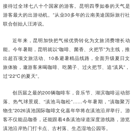
接待过全球七八十个国家的游客。昆明四季如春的天气是
游客最大的出游动机。”从业30多年的云南美途国际旅行社
联合创始人汪涛说。
近年来，昆明加快把气候优势转化为文旅消费增长动
能。今年暑期，昆明就以“咖啡、菌香、火把节”为主线，推
出超百项文旅活动、10条避暑精品线路，全面升级夏日文
旅体验，邀游客来喝咖啡、吃菌子、过火把节、追“滇风”，
过“22℃的夏天”。
创历届之最的200辆咖啡车，音乐节、湖滨咖啡运动部
落、热气球景观、“滇池马咖松”……今年暑期，“滇咖聚万
物生”2026滇池国际咖啡文化嘉年华将在滇池沿岸举行。游
客不仅能品咖香，还能跟着4条滇池绿道深度游线路，游览
滇池沿岸热门打卡点、古村落、生态湿地公园等。