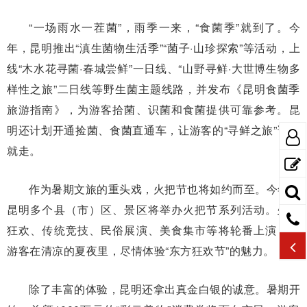
“一场雨水一茬菌”，雨季一来，“食菌季”就到了。今
年，昆明推出“滇生菌物生活季”“菌子·山珍探索”等活动，上
线“木水花寻菌·春城尝鲜”一日线、“山野寻鲜·大世博生物多
样性之旅”二日线等野生菌主题线路，并发布《昆明食菌季
旅游指南》，为游客拾菌、识菌和食菌提供可靠参考。昆
明还计划开通捡菌、食菌直通车，让游客的“寻鲜之旅”说走
就走。
作为暑期文旅的重头戏，火把节也将如约而至。今年，
昆明多个县（市）区、景区将举办火把节系列活动。火把
狂欢、传统竞技、民俗展演、美食集市等将轮番上演，让
游客在清凉的夏夜里，尽情体验“东方狂欢节”的魅力。
除了丰富的体验，昆明还拿出真金白银的诚意。暑期开