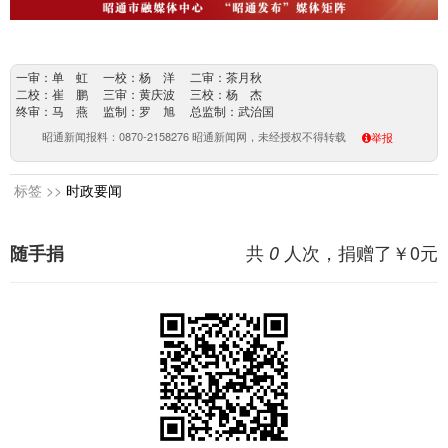
一审：单 虹 一校：杨 洋 二审：茶月秋
二校：崔 鹏 三审：黄庆波 三校：杨 杰
终审：马 燕 监制：罗 旭 总监制：武治国
昭通新闻报料：0870-2158276 昭通新闻网，未经授权不得转载
举报
标签 >>
时政要闻
共
人次，捐赠了￥
0
元
随手捐
0