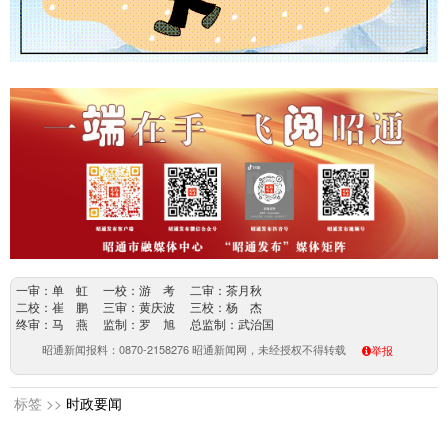
一审：单 虹 一校：游 考 二审：茶月秋
二校：崔 鹏 三审：黄庆波 三校：杨 杰
终审：马 燕 监制：罗 旭 总监制：武治国
昭通新闻报料：0870-2158276 昭通新闻网，未经授权不得转载
举报
标签 >>
时政要闻