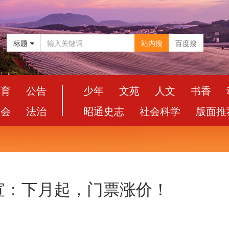
标题
站内搜
百度搜
教育
公告
少年
文苑
人文
书香
社会
法治
昭通史志
社会科学
版面推
宣：下月起，门票涨价！