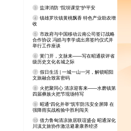
盐津消防 “院坝课堂”护平安
3
镇雄罗坎镇黄桃飘香 特色产业助农增
4
收
市政府与中国移动云南公司签订战略
5
合作协议 冯皓与李学成出席签约仪式并
举行工作座谈
黉门开，文脉来——写在昭通获评省
6
级历史文化名城之际
假日生活 | 一城一山一河，解锁昭阳
7
文旅融合致富密码
火把聚同心 清凉迎客来——水磨镇第
8
四届彝族火把节现场特写
昭通“四化并举”筑牢防汛安全屏障 在
9
强降雨实战检验中胜利闯关
借力鲁甸清凉旅居联谊盛会 昭通深化
10
川滇文旅协作激活避暑康养经济