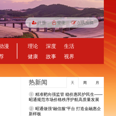
注册
登录
在线投稿
动漫
理论
深度
生活
荐
健康
故事
视界
热新闻
天
周
月
精准靶向强监管 稳价惠民护民生——
1
昭通规范市场价格秩序护航高质量发展
昭通做强“融信服”平台 打造金融惠企
2
新样板