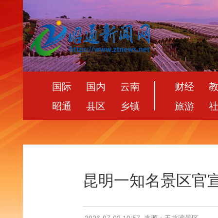
国际
国内
云南
财经
昭通
县区
乡镇
旅游
昆明一知名景区官
2026-07-02 10:57
来源：玉龙湾景区