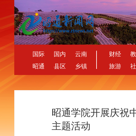
国际
国内
云南
财经
昭通
县区
乡镇
旅游
昭通学院开展庆祝中
主题活动