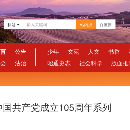
标题
站内搜
百度搜
教育
公告
少年
文苑
人文
书香
社会
法治
昭通史志
社会科学
版面推
国共产党成立105周年系列