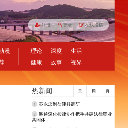
注册
登录
在线投稿
动漫
理论
深度
生活
荐
健康
故事
视界
热新闻
天
周
月
苏永忠到盐津县调研
1
昭通深化检律协作携手共建法律职业
2
共同体