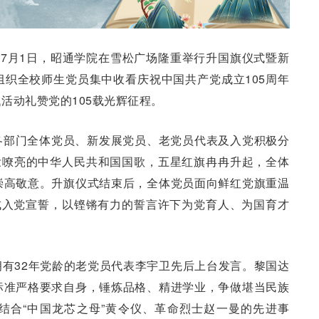
，7月1日，昭通学院在雪松广场隆重举行升国旗仪式暨新
织全校师生党员集中收看庆祝中国共产党成立105周年
活动礼赞党的105载光辉征程。
各部门全体党员、新发展党员、老党员代表及入党积极分
壮嘹亮的中华人民共和国国歌，五星红旗冉冉升起，全体
崇高敬意。升旗仪式结束后，全体党员面向鲜红党旗重温
成入党宣誓，以铿锵有力的誓言许下为党育人、为国育才
有32年党龄的老党员代表李宇卫先后上台发言。黎国达
标准严格要求自身，锤炼品格、精进学业，争做堪当民族
结合“中国龙芯之母”黄令仪、革命烈士赵一曼的先进事