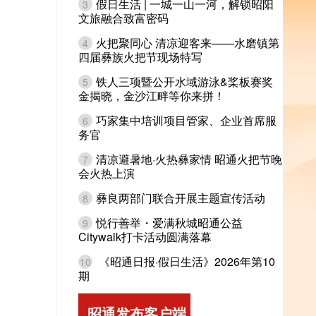
假日生活 | 一城一山一河，解锁昭阳
3
文旅融合致富密码
火把聚同心 清凉迎客来——水磨镇第
4
四届彝族火把节现场特写
铁人三项暨公开水域游泳&桨板赛奖
5
金揭晓，金沙江畔等你来拼！
巧家集中培训项目管家、企业首席服
6
务官
清凉避暑地·火热彝家情 昭通火把节晚
7
会火热上演
彝良两部门联合开展主题宣传活动
8
悦行善举・爱满秋城昭通公益
9
Citywalk打卡活动圆满落幕
《昭通日报·假日生活》2026年第10
10
期
昭通发布客户端