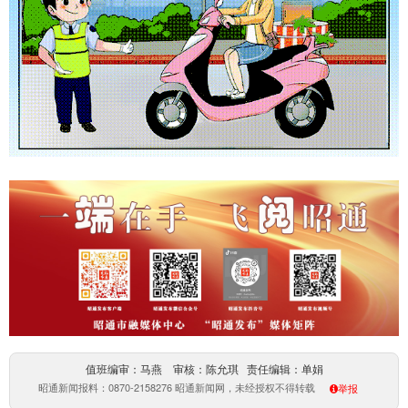
值班编审：马燕 审核：陈允琪 责任编辑：单娟
昭通新闻报料：0870-2158276 昭通新闻网，未经授权不得转载
举报