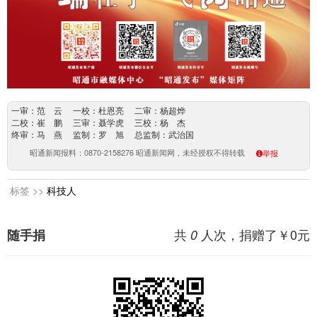
一审：范 云 一校：杜恩亮 二审：杨超烨
二校：崔 鹏 三审：聂学虎 三校：杨 杰
终审：马 燕 监制：罗 旭 总监制：武治国
昭通新闻报料：0870-2158276 昭通新闻网，未经授权不得转载
举报
标签 >>
科技人
共
人次，捐赠了￥
0
元
随手捐
0