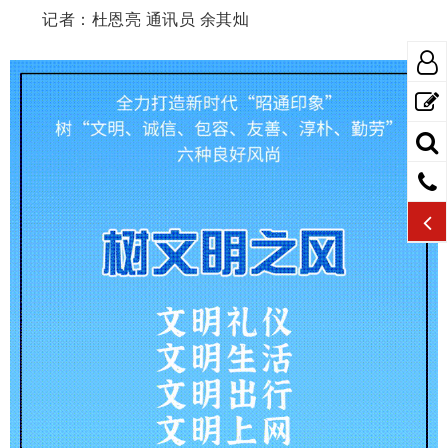
记者：杜恩亮 通讯员 余其灿