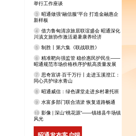
举行工作座谈
昭通做强“融信服”平台 打造金融惠企
3
新样板
借力鲁甸清凉旅居联谊盛会 昭通深化
4
川滇文旅协作激活避暑康养经济
制胜丨第六集《联战联胜》
5
精准靶向强监管 稳价惠民护民生——
6
昭通规范市场价格秩序护航高质量发展
思奇宣讲·百千万行丨走进玉溪澄江：
7
同心共护绿水青山
昭通威信：绿色课堂走进乡村暑托班
8
水富多部门联合清淤 恢复道路畅通
9
影像 | 深山“桃花源”——镇雄县牛场镇
10
风光
昭通发布客户端