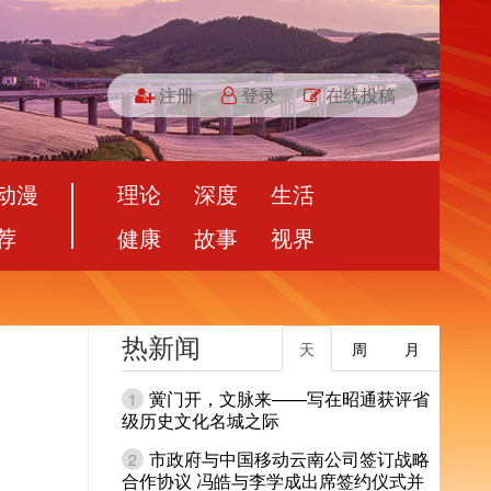
注册
登录
在线投稿
动漫
理论
深度
生活
荐
健康
故事
视界
热新闻
天
周
月
黉门开，文脉来——写在昭通获评省
1
级历史文化名城之际
市政府与中国移动云南公司签订战略
2
合作协议 冯皓与李学成出席签约仪式并