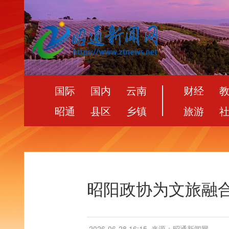
国际
国内
云南
财经
昭通
县区
乡镇
旅游
昭阳政协为文旅融
2026-06-28 16:15
来源：昭通新闻网