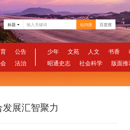
标题
站内搜
百度搜
教育
公告
少年
文苑
人文
书香
社会
法治
昭通史志
社会科学
版面推
合发展汇智聚力