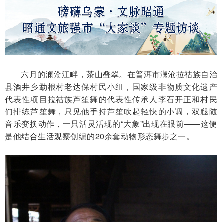
六月的澜沧江畔，茶山叠翠。在普洱市澜沧拉祜族自治
县酒井乡勐根村老达保村民小组，国家级非物质文化遗产
代表性项目拉祜族芦笙舞的代表性传承人李石开正和村民
们排练芦笙舞，只见他手持芦笙吹起轻快的小调，双腿随
音乐变换动作，一只活灵活现的“大象”出现在眼前——这便
是他结合生活观察创编的20余套动物形态舞步之一。