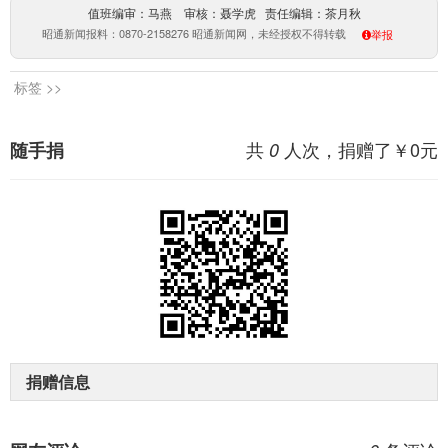
值班编审：马燕 审核：聂学虎 责任编辑：茶月秋
昭通新闻报料：0870-2158276 昭通新闻网，未经授权不得转载
举报
标签 >>
共
人次，捐赠了￥
0
元
随手捐
0
捐赠信息