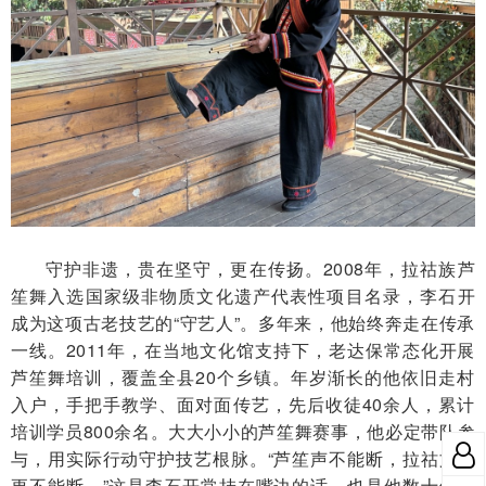
守护非遗，贵在坚守，更在传扬。2008年，拉祜族芦
笙舞入选国家级非物质文化遗产代表性项目名录，李石开
成为这项古老技艺的“守艺人”。多年来，他始终奔走在传承
一线。2011年，在当地文化馆支持下，老达保常态化开展
芦笙舞培训，覆盖全县20个乡镇。年岁渐长的他依旧走村
入户，手把手教学、面对面传艺，先后收徒40余人，累计
培训学员800余名。大大小小的芦笙舞赛事，他必定带队参
与，用实际行动守护技艺根脉。“芦笙声不能断，拉祜文化
更不能断。”这是李石开常挂在嘴边的话，也是他数十年不