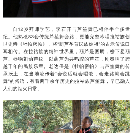
自12岁拜师学艺，李石开与芦笙舞已相伴半个多世
纪。他熟稔83套传统芦笙舞套路，更能完整吟唱拉祜族创
世史诗《牡帕密帕》，将“葫芦孕育民族始祖”的古老传说口
耳相传。在拉祜族的精神世界里，葫芦是图腾，檐下悬葫
芦、器物刻葫芦纹；以葫芦为共鸣腔的芦笙，则奏响了跨
越千年的民族乐章。老达保是《牡帕密帕》与芦笙舞的传
承沃土，在当地流传着“会说话就会唱歌，会走路就会跳
舞”的俗语，有着两千余年历史的拉祜族芦笙舞，早已融入
人们的烟火日常。