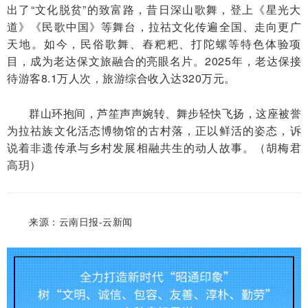
出了“文化脱贫”的致富路，昔日深山歌舞，登上《星光大
道》《民歌中国》等舞台，拉祜文化传遍全国、走向更广
天地。如今，民俗歌舞、舂粑粑、打陀螺等特色体验项
目，成为老达保文旅融合的亮眼名片。2025年，老达保接
待游客8.1万人次，旅游综合收入达320万元。
群山环抱间，芦笙声声婉转、舞步轻快飞扬，这座被誉
为拉祜族文化活态博物馆的古村落，正以鲜活的姿态，诉
说着非遗传承与乡村发展相融共生的动人故事。（
胡梅君
高玥
）
来源：云南日报-云新闻