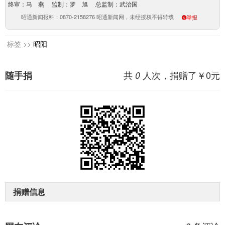
终审：马 燕 监制：罗 旭 总监制：武治国
昭通新闻报料：0870-2158276 昭通新闻网，未经授权不得转载
举报
标签 >>
昭阳
共
人次，捐赠了￥
0
元
随手捐
0
捐赠信息