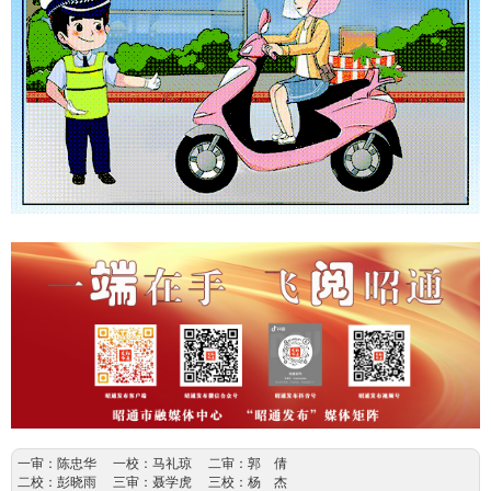
一审：陈忠华 一校：马礼琼 二审：郭 倩
二校：彭晓雨 三审：聂学虎 三校：杨 杰