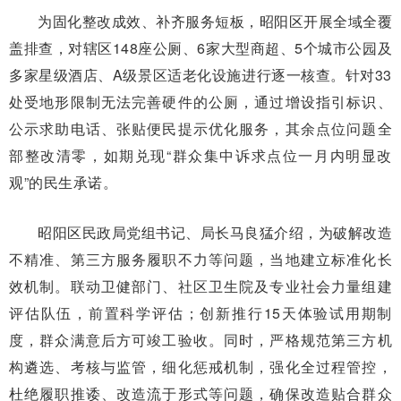
为固化整改成效、补齐服务短板，昭阳区开展全域全覆
盖排查，对辖区148座公厕、6家大型商超、5个城市公园及
多家星级酒店、A级景区适老化设施进行逐一核查。针对33
处受地形限制无法完善硬件的公厕，通过增设指引标识、
公示求助电话、张贴便民提示优化服务，其余点位问题全
部整改清零，如期兑现“群众集中诉求点位一月内明显改
观”的民生承诺。
昭阳区民政局党组书记、局长马良猛介绍，为破解改造
不精准、第三方服务履职不力等问题，当地建立标准化长
效机制。联动卫健部门、社区卫生院及专业社会力量组建
评估队伍，前置科学评估；创新推行15天体验试用期制
度，群众满意后方可竣工验收。同时，严格规范第三方机
构遴选、考核与监管，细化惩戒机制，强化全过程管控，
杜绝履职推诿、改造流于形式等问题，确保改造贴合群众