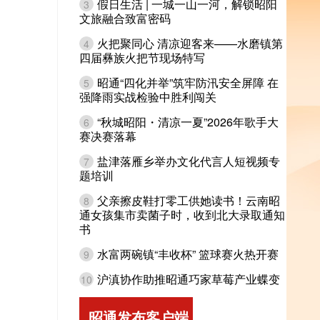
假日生活 | 一城一山一河，解锁昭阳
3
文旅融合致富密码
火把聚同心 清凉迎客来——水磨镇第
4
四届彝族火把节现场特写
昭通“四化并举”筑牢防汛安全屏障 在
5
强降雨实战检验中胜利闯关
“秋城昭阳・清凉一夏”2026年歌手大
6
赛决赛落幕
盐津落雁乡举办文化代言人短视频专
7
题培训
父亲擦皮鞋打零工供她读书！云南昭
8
通女孩集市卖菌子时，收到北大录取通知
书
水富两碗镇“丰收杯” 篮球赛火热开赛
9
沪滇协作助推昭通巧家草莓产业蝶变
10
昭通发布客户端