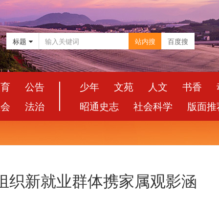
标题
站内搜
百度搜
教育
公告
少年
文苑
人文
书香
社会
法治
昭通史志
社会科学
版面推
区组织新就业群体携家属观影涵