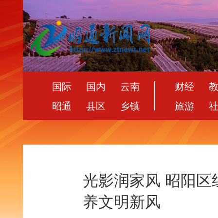
国际
国内
云南
财经
昭通
县区
乡镇
旅游
光影润家风 昭阳
养文明新风