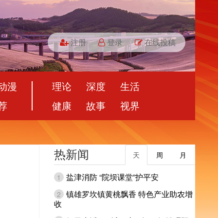
注册
登录
在线投稿
动漫
理论
深度
生活
荐
健康
故事
视界
热新闻
天
周
月
盐津消防 “院坝课堂”护平安
1
镇雄罗坎镇黄桃飘香 特色产业助农增
2
收