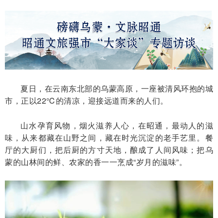
夏日，在云南东北部的乌蒙高原，一座被清风环抱的城
市，正以22℃的清凉，迎接远道而来的人们。
山水孕育风物，烟火滋养人心，在昭通，最动人的滋
味，从来都藏在山野之间，藏在时光沉淀的老手艺里。餐
厅的大厨们，把后厨的方寸天地，酿成了人间风味；把乌
蒙的山林间的鲜、农家的香一一烹成“岁月的滋味”。