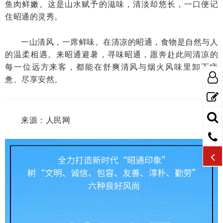
鱼肉鲜嫩。这是山水赋予的滋味，清淡却悠长，一口便记
住昭通的灵秀。
一山清风，一席鲜味。在清凉的昭通，食物是自然与人
的温柔相遇。来昭通避暑，寻味昭通，愿奔赴此间清凉的
每一位远方来客，都能在舒爽清风与烟火风味里卸下疲
惫、尽享安然。
来源：人民网