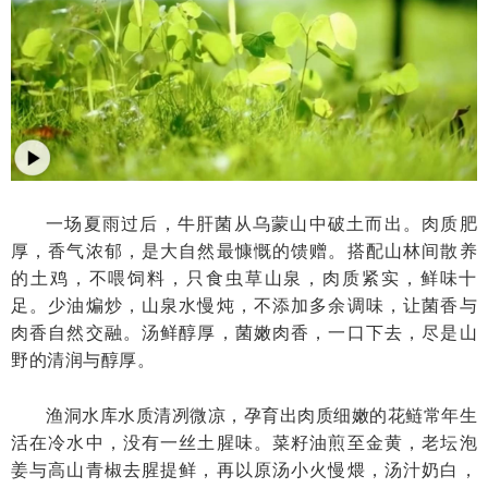
一场夏雨过后，牛肝菌从乌蒙山中破土而出。肉质肥
厚，香气浓郁，是大自然最慷慨的馈赠。搭配山林间散养
的土鸡，不喂饲料，只食虫草山泉，肉质紧实，鲜味十
足。少油煸炒，山泉水慢炖，不添加多余调味，让菌香与
肉香自然交融。汤鲜醇厚，菌嫩肉香，一口下去，尽是山
野的清润与醇厚。
渔洞水库水质清冽微凉，孕育出肉质细嫩的花鲢常年生
活在冷水中，没有一丝土腥味。菜籽油煎至金黄，老坛泡
姜与高山青椒去腥提鲜，再以原汤小火慢煨，汤汁奶白，