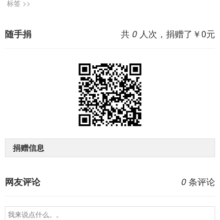
标签 >>
共
人次，捐赠了￥
0
元
随手捐
0
捐赠信息
条评论
网友评论
0