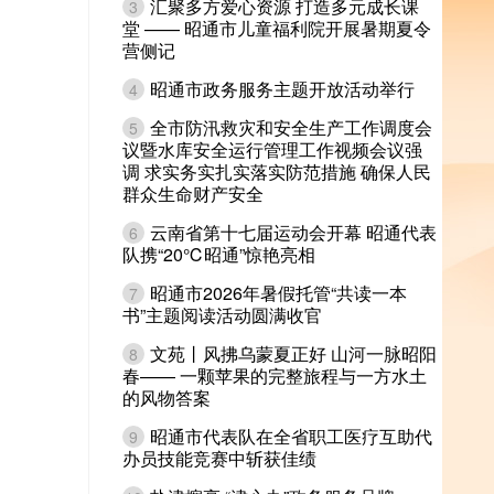
汇聚多方爱心资源 打造多元成长课
3
堂 —— 昭通市儿童福利院开展暑期夏令
营侧记
昭通市政务服务主题开放活动举行
4
全市防汛救灾和安全生产工作调度会
5
议暨水库安全运行管理工作视频会议强
调 求实务实扎实落实防范措施 确保人民
群众生命财产安全
云南省第十七届运动会开幕 昭通代表
6
队携“20℃昭通”惊艳亮相
昭通市2026年暑假托管“共读一本
7
书”主题阅读活动圆满收官
文苑丨风拂乌蒙夏正好 山河一脉昭阳
8
春—— 一颗苹果的完整旅程与一方水土
的风物答案
昭通市代表队在全省职工医疗互助代
9
办员技能竞赛中斩获佳绩