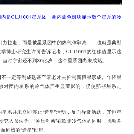
内是CLJ1001星系团，圈内蓝色斑块显示数个星系的冷
引力拉走，而是被星系团中的热气体剥离——也就是典型
大学博士研究生许可告诉记者，CLJ1001的红移值显示这
前，当时宇宙还不到30亿岁，这个星系团尚未成熟。
团不一定等到成熟甚至衰老才去抑制新恒星形成。年轻星
够对团内星系的冷气体产生显著影响，促使那些星系走
星系并未立即停止“造星”活动，反而异常活跃，其恒星
研究人员认为，“冲压剥离”在吹走冷气体的同时，扰动并
而剧烈的“造星”过程。