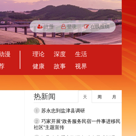
注册
登录
在线投稿
动漫
理论
深度
生活
荐
健康
故事
视界
热新闻
天
周
月
苏永忠到盐津县调研
1
巧家开展“政务服务民宿一件事进移民
2
社区”主题宣传