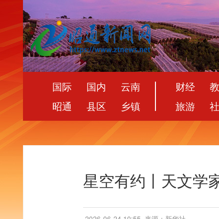
国际
国内
云南
财经
昭通
县区
乡镇
旅游
星空有约丨天文学家
2026-06-24 10:55
来源：新华社