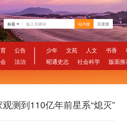
标题
站内搜
百度搜
教育
公告
少年
文苑
人文
书香
社会
法治
昭通史志
社会科学
版面推
观测到110亿年前星系“熄灭”